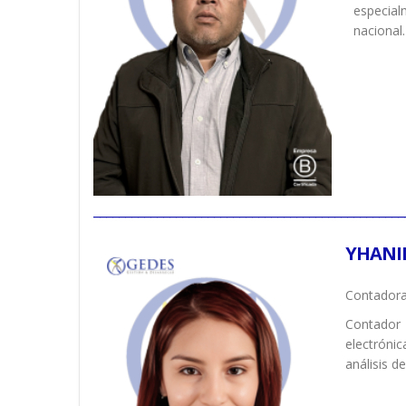
especial
nacional
_________________________________________________
YHANI
Contadora
Contador 
electróni
análisis d