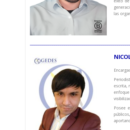
éxito de
generaci
las orga
_________________________________________________
NICO
Encarga
Periodis
escrita,
enfoque 
visibiliz
Posee ex
públicos
aportand