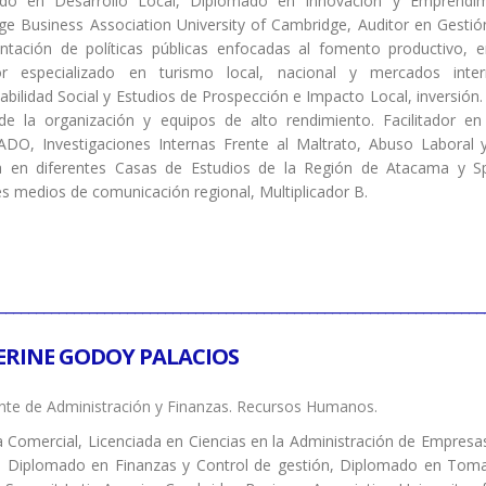
do en Desarrollo Local, Diplomado en Innovación y Emprendimi
e Business Association University of Cambridge, Auditor en Gestión
ntación de políticas públicas enfocadas al fomento productivo, e
or especializado en turismo local, nacional y mercados int
bilidad Social y Estudios de Prospección e Impacto Local, inversión. 
r de la organización y equipos de alto rendimiento. Facilitad
DO, Investigaciones Internas Frente al Maltrato, Abuso Laboral y
a en diferentes Casas de Estudios de la Región de Atacama y Sp
es medios de comunicación regional, Multiplicador B.
________________________________________________________________
ERINE GODOY PALACIOS
te de Administración y Finanzas.
Recursos Humanos.
a Comercial, Licenciada en Ciencias en la Administración de Empres
, Diplomado en Finanzas y Control de gestión, Diplomado en Toma 