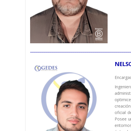
_________________________________________________
NELS
Encargad
Ingenier
adminis
optimice
creación
oficial 
Posee un
entornos