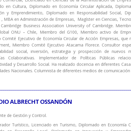
ado en Cultura, Diplomado en Economía Circular Aplicada, Diplom
ión y Emprendimiento, Diplomado en Responsabilidad Social, D
, , MBA en Administración de Empresas, Magíster en Ciencias, Tecnol
 Cambridge Business Association University of Cambridge. Miembro
lobal ONU – Chile, Miembro del G100, Miembro activo de Empre
Comité Ejecutivo de Economía Circular de Acción Empresas, que re
ent, Miembro Comité Ejecutivo Atacama Florece. Consultor especial
abilidad social, inversión, estrategia y prospección de nuevos 
as Colaborativas. Implementador de Políticas Públicas relac
ividad y Desarrollo Social. Ha realizado docencia en diferentes Ca
dades Nacionales. Columnista de diferentes medios de comunicación re
________________________________________________________________
DIO ALBRECHT OSSANDÓN
te de Gestión y Control.
rador Turístico, Licenciado en Turismo, Diplomado en Economía Ci