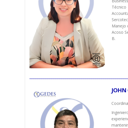
Business
Técnico 
Accounta
Sercotec
Manejo d
Acoso Se
B.
_________________________________________________
JOHN 
Coordina
Ingenier
experien
manteni