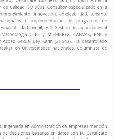
ento, Certificate Business Summit Latin America
 de Calidad ISO 9001. Consultor especializado en la
mprendimiento, innovación, empleabilidad, turismo.
ernacionales e implementación de programas de
Empleabilidad Juvenil, I+D, Gestión de capacidades al
or en Metodología CEFE y MIEMPREX, CANVAS, PNL y
 Acoso Sexual Ley Karin (21.643), Ha desarrollado
eaker en Universidades nacionales. Columnista de
_____________________________________
as, Ingeniería en Administración de empresas mención
de decisiones basadas en datos con IA, Certificate