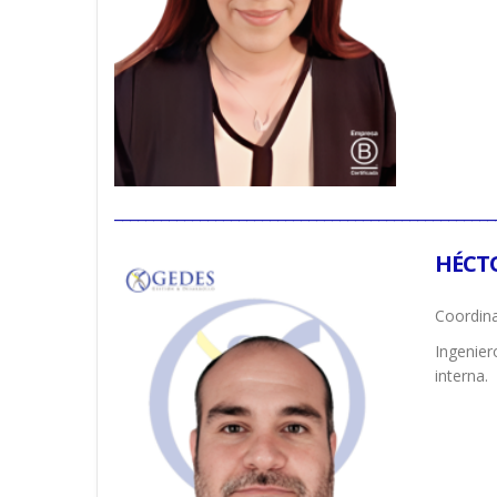
_________________________________________________
HÉCT
Coordina
Ingenier
interna.