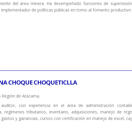
mente del área minera. Ha desempeñado funciones de supervisión
. Implementador de políticas públicas en torno al fomento productivo y
________________________________________________________________
NA CHOQUE CHOQUETICLLA
 Región de Atacama.
auditor, con experiencia en el área de administración contable,
ca, regímenes tributarios, inventario, adquisiciones, manejo de reg
e gastos y ganancias, cursos con certificación en manejo de excel, ca