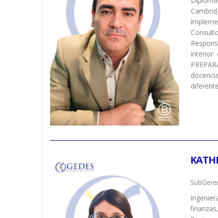
Diploma
Cambridg
impleme
Consult
Responsa
interio
PREPARA
docenci
diferent
_________________________________________________
KATH
SubGeren
Ingenier
finanzas