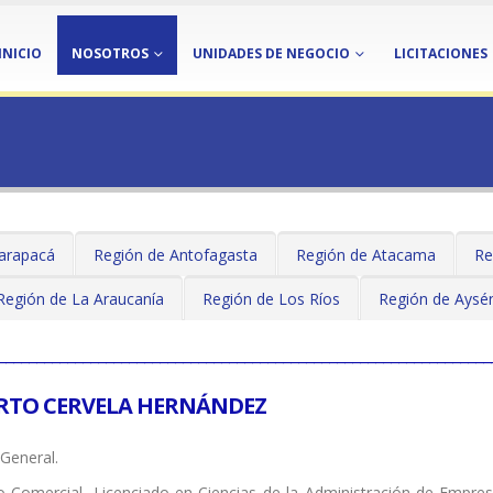
INICIO
NOSOTROS
UNIDADES DE NEGOCIO
LICITACIONES
arapacá
Región de Antofagasta
Región de Atacama
Re
Región de La Araucanía
Región de Los Ríos
Región de Aysé
________________________________________________________________
RTO CERVELA HERNÁNDEZ
General.
o Comercial, Licenciado en Ciencias de la Administración de Empres