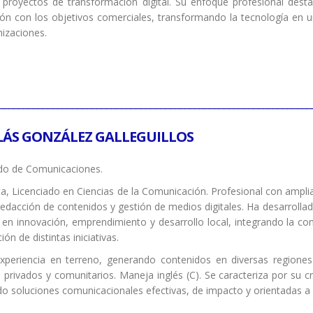
 proyectos de transformación digital. Su enfoque profesional desta
ón con los objetivos comerciales, transformando la tecnología en un
nizaciones.
________________________________________________________________
LÁS GONZÁLEZ GALLEGUILLOS
do de Comunicaciones.
ta, Licenciado en Ciencias de la Comunicación. Profesional con ampl
 redacción de contenidos y gestión de medios digitales. Ha desarrollado
en innovación, emprendimiento y desarrollo local, integrando la co
ación de distintas iniciativas.
periencia en terreno, generando contenidos en diversas regiones 
, privados y comunitarios. Maneja inglés (C). Se caracteriza por su c
o soluciones comunicacionales efectivas, de impacto y orientadas a 