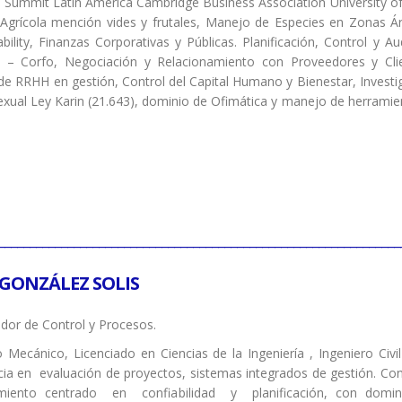
 Summit Latin America Cambridge Business Association University o
Agrícola mención vides y frutales, Manejo de Especies en Zonas Ár
bility, Finanzas Corporativas y Públicas. Planificación, Control y A
 – Corfo, Negociación y Relacionamiento con Proveedores y Clien
e RRHH en gestión, Control del Capital Humano y Bienestar, Investig
xual Ley Karin (21.643), dominio de Ofimática y manejo de herramie
________________________________________________________________
GONZÁLEZ SOLIS
dor de Control y Procesos.
o Mecánico, Licenciado en Ciencias de la Ingeniería , Ingeniero Civi
cia en evaluación de proyectos, sistemas integrados de gestión. C
miento centrado en confiabilidad y planificación, con dom