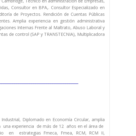
f Cambridge, Técnico en administración de Empresas,
idas, Consultor en BPA,. Consultor Especializado en
uditoría de Proyectos. Rendición de Cuentas Públicas
tes. Amplia experiencia en gestión administrativa
aciones Internas Frente al Maltrato, Abuso Laboral y
ntas de control (SAP y TRANSTECNIA), Multiplicadora
_____________________________________
l Industrial, Diplomado en Economía Circular, amplia
on una experiencia de más de 12 años en el área de
inio en estrategias Fmeca, Fmea, RCM, RCM II,