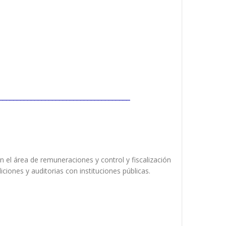
_____________________________________
 el área de remuneraciones y control y fiscalización
iones y auditorias con instituciones públicas.