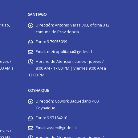
SANTIAGO
raíso,
Dirección:
Antonio Varas 303, oficina 312,
comuna de Providencia
Fono:
9 79055099
Email:
metropolitana@gedes.cl
ueves /
Horario de Atención:
Lunes - jueves /
:00 AM a
8:00 AM - 17:00 PM | Viernes 9:00 AM a
13:00 PM
COYHAIQUE
Dirección:
Cowork Baquedano 400,
Coyhaique.
Fono:
9 97184210
Email:
aysen@gedes.cl
ueves /
:00 AM a
Horario de Atención:
Lunes - jueves /