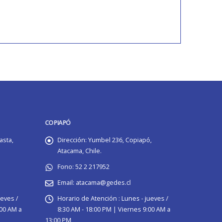
COPIAPÓ
asta,
Dirección:
Yumbel 236, Copiapó,
Atacama, Chile.
Fono:
52 2 217952
Email:
atacama@gedes.cl
ueves /
Horario de Atención :
Lunes - jueves /
:00 AM a
8:30 AM - 18:00 PM | Viernes 9:00 AM a
13:00 PM