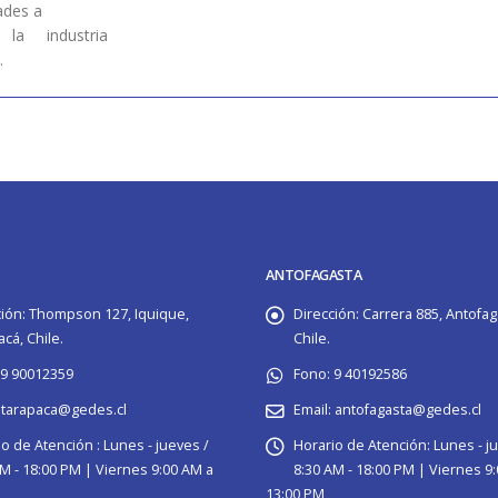
ades a
la industria
.
ANTOFAGASTA
ión:
Thompson 127, Iquique,
Dirección:
Carrera 885, Antofag
cá, Chile.
Chile.
9 90012359
Fono:
9 40192586
tarapaca@gedes.cl
Email:
antofagasta@gedes.cl
o de Atención :
Lunes - jueves /
Horario de Atención:
Lunes - j
M - 18:00 PM | Viernes 9:00 AM a
8:30 AM - 18:00 PM | Viernes 9
13:00 PM