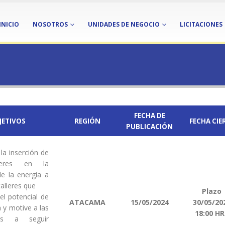
INICIO
NOSOTROS
UNIDADES DE NEGOCIO
LICITACIONES
FECHA DE
JETIVOS
REGIÓN
FECHA CIE
PUBLICACIÓN
la inserción de
eres en la
de la energía a
talleres que
Plazo
el potencial de
ATACAMA
15/05/2024
30/05/20
a y motive a las
18:00 HR
tes a seguir