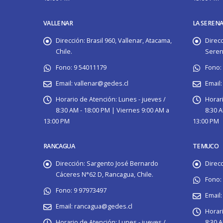
VALLENAR
LA SEREN
Dirección:
Brasil 960, Vallenar, Atacama,
Direcc
Chile.
Serena
Fono:
9 54011179
Fono:
Email:
vallenar@gedes.cl
Email:
Horario de Atención:
Lunes - jueves /
Horar
8:30 AM - 18:00 PM | Viernes 9:00 AM a
8:30 A
13:00 PM
13:00 PM
RANCAGUA
TEMUCO
Dirección:
Sargento José Bernardo
Direcc
Cáceres N°62 D, Rancagua, Chile.
Fono:
Fono:
9 97973497
Email:
Email:
rancagua@gedes.cl
Horar
Horario de Atención:
Lunes - jueves /
8:30 A