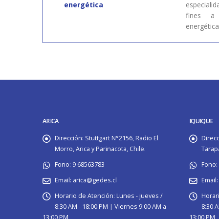
energética
especialid
fines a 
energética
ARICA
IQUIQUE
Dirección:
Stuttgart N°2156, Radio El
Direcc
Morro, Arica y Parinacota, Chile.
Tarapa
Fono:
9 68563783
Fono:
Email:
arica@gedes.cl
Email:
Horario de Atención:
Lunes - jueves /
Horari
8:30 AM - 18:00 PM | Viernes 9:00 AM a
8:30 A
13:00 PM
13:00 PM