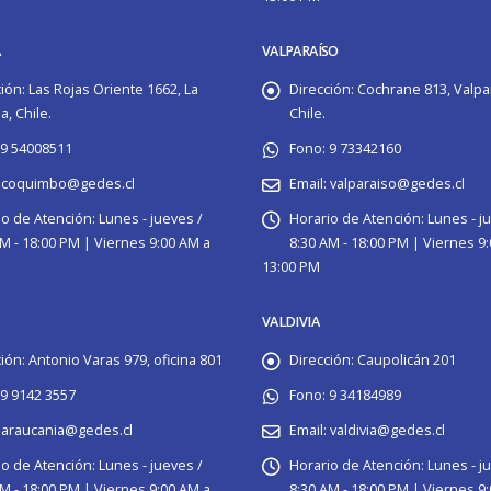
A
VALPARAÍSO
ión:
Las Rojas Oriente 1662, La
Dirección:
Cochrane 813, Valpa
, Chile.
Chile.
9 54008511
Fono:
9 73342160
coquimbo@gedes.cl
Email:
valparaiso@gedes.cl
io de Atención:
Lunes - jueves /
Horario de Atención:
Lunes - j
M - 18:00 PM | Viernes 9:00 AM a
8:30 AM - 18:00 PM | Viernes 9
13:00 PM
VALDIVIA
ión:
Antonio Varas 979, oficina 801
Dirección:
Caupolicán 201
9 9142 3557
Fono:
9 34184989
araucania@gedes.cl
Email:
valdivia@gedes.cl
io de Atención:
Lunes - jueves /
Horario de Atención:
Lunes - j
M - 18:00 PM | Viernes 9:00 AM a
8:30 AM - 18:00 PM | Viernes 9