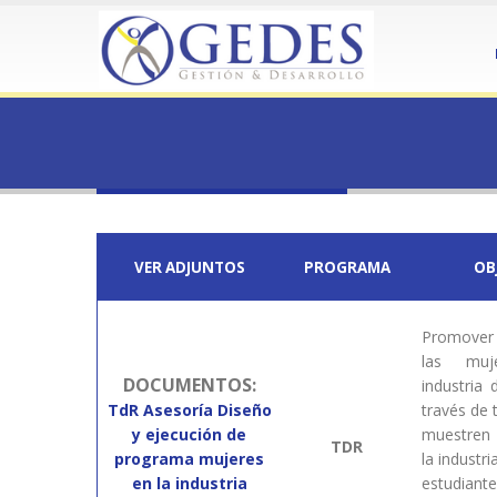
HOME
19PTI 119635-4.1
19PTI 119635-4.1
VER ADJUNTOS
PROGRAMA
OB
Promover 
las muj
DOCUMENTOS:
industria 
TdR Asesoría Diseño
través de 
y ejecución de
muestren 
TDR
programa mujeres
la industri
en la industria
estudian