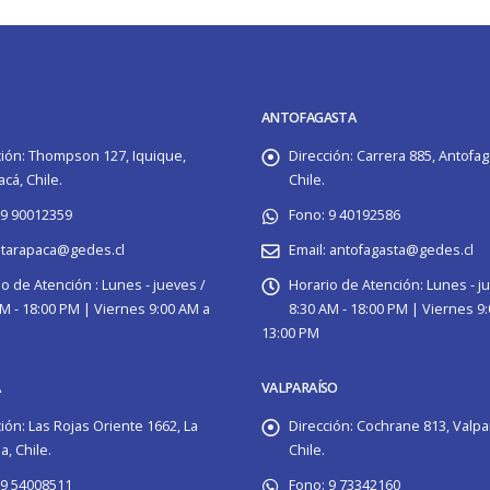
ANTOFAGASTA
ión:
Thompson 127, Iquique,
Dirección:
Carrera 885, Antofag
cá, Chile.
Chile.
9 90012359
Fono:
9 40192586
tarapaca@gedes.cl
Email:
antofagasta@gedes.cl
o de Atención :
Lunes - jueves /
Horario de Atención:
Lunes - j
M - 18:00 PM | Viernes 9:00 AM a
8:30 AM - 18:00 PM | Viernes 9
13:00 PM
A
VALPARAÍSO
ión:
Las Rojas Oriente 1662, La
Dirección:
Cochrane 813, Valpa
, Chile.
Chile.
9 54008511
Fono:
9 73342160