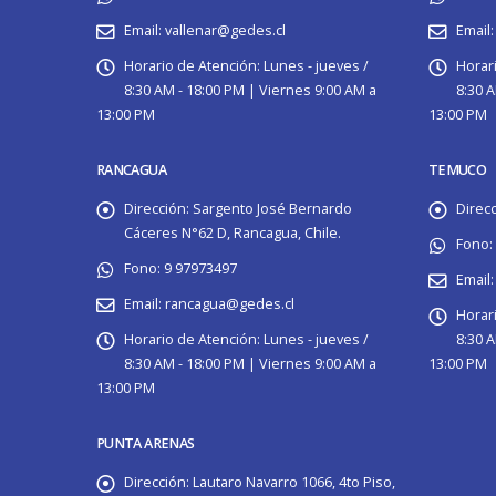
Email:
vallenar@gedes.cl
Email:
Horario de Atención:
Lunes - jueves /
Horar
8:30 AM - 18:00 PM | Viernes 9:00 AM a
8:30 A
13:00 PM
13:00 PM
RANCAGUA
TEMUCO
Dirección:
Sargento José Bernardo
Direcc
Cáceres N°62 D, Rancagua, Chile.
Fono:
Fono:
9 97973497
Email:
Email:
rancagua@gedes.cl
Horar
Horario de Atención:
Lunes - jueves /
8:30 A
8:30 AM - 18:00 PM | Viernes 9:00 AM a
13:00 PM
13:00 PM
PUNTA ARENAS
Dirección:
Lautaro Navarro 1066, 4to Piso,