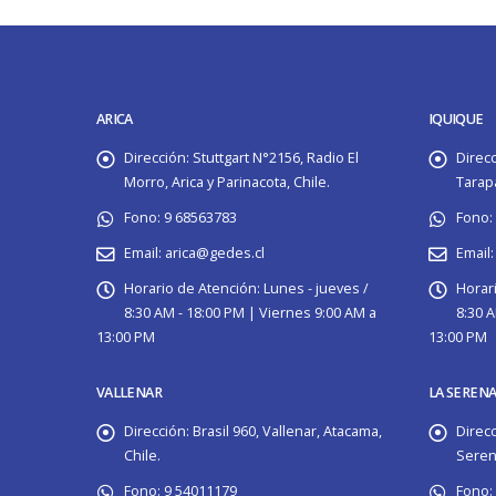
ARICA
IQUIQUE
Dirección:
Stuttgart N°2156, Radio El
Direcc
Morro, Arica y Parinacota, Chile.
Tarapa
Fono:
9 68563783
Fono:
Email:
arica@gedes.cl
Email:
Horario de Atención:
Lunes - jueves /
Horari
8:30 AM - 18:00 PM | Viernes 9:00 AM a
8:30 A
13:00 PM
13:00 PM
VALLENAR
LA SEREN
Dirección:
Brasil 960, Vallenar, Atacama,
Direcc
Chile.
Serena
Fono:
9 54011179
Fono: