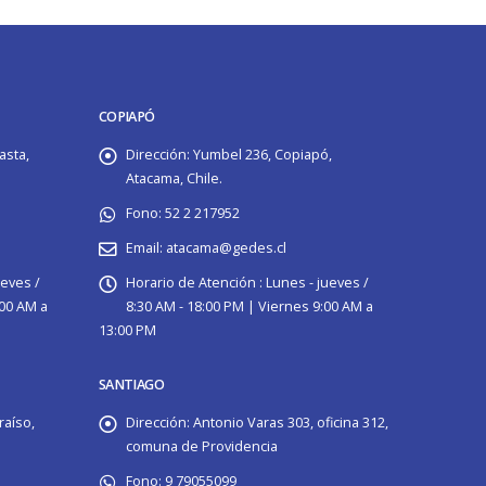
COPIAPÓ
asta,
Dirección:
Yumbel 236, Copiapó,
Atacama, Chile.
Fono:
52 2 217952
Email:
atacama@gedes.cl
ueves /
Horario de Atención :
Lunes - jueves /
:00 AM a
8:30 AM - 18:00 PM | Viernes 9:00 AM a
13:00 PM
SANTIAGO
raíso,
Dirección:
Antonio Varas 303, oficina 312,
comuna de Providencia
Fono:
9 79055099