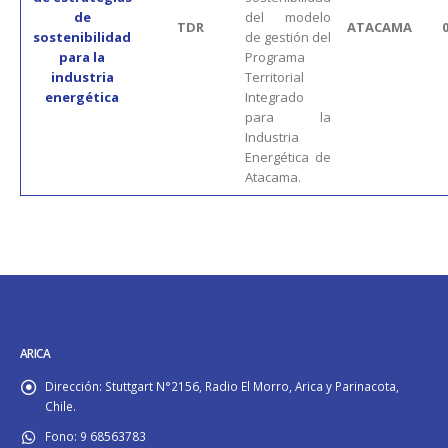
de
del modelo
TDR
ATACAMA
sostenibilidad
de gestión del
para la
Programa
industria
Territorial
energética
Integrado
para la
Industria
Energética de
Atacama.
ARICA
Dirección:
Stuttgart N°2156, Radio El Morro, Arica y Parinacota,
Chile.
Fono:
9 68563783