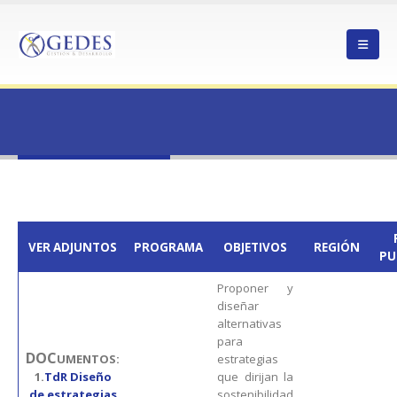
HOME
19PTI 119635-4
19PTI 119635-4
VER ADJUNTOS
PROGRAMA
OBJETIVOS
REGIÓN
PU
Proponer y
diseñar
alternativas
para
DOC
UMENTOS:
estrategias
1.
TdR Diseño
que dirijan la
de estrategias
sostenibilidad