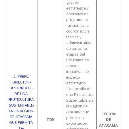
gestión
estratégica y
operativa del
programa, su
función es la
coordinación
técnica y
administrativa
de todas las
etapas del
Programa de
apoyo a
iniciativas de
2.-PREFIL-
impacto
DIRECTOR-
estratégico
DESARROLLO-
“Desarrollo de
DE-UNA-
una Fruticultura
FRUTICULTURA-
Sustentable en
SUSTENTABLE-
la Región de
EN-LA-REGION-
Atacama que
REGIÓN
DE-ATACAMA-
permita la
TDR
DE
3
QUE-PERMITA-
exportación
ATACAMA
LA-
diferenciada