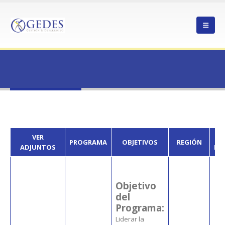
HOME
23IFI-252424
23IFI-252424
VER
F
PROGRAMA
OBJETIVOS
REGIÓN
ADJUNTOS
PU
Objetivo
del
Programa:
Liderar la