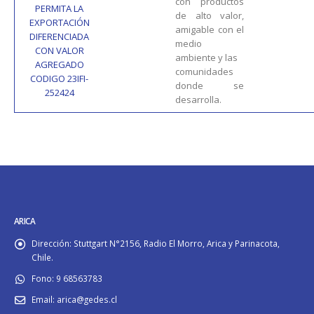
con productos
PERMITA LA
de alto valor,
EXPORTACIÓN
amigable con el
DIFERENCIADA
medio
CON VALOR
ambiente y las
AGREGADO
comunidades
CODIGO 23IFI-
donde se
252424
desarrolla.
ARICA
Dirección:
Stuttgart N°2156, Radio El Morro, Arica y Parinacota,
Chile.
Fono:
9 68563783
Email:
arica@gedes.cl