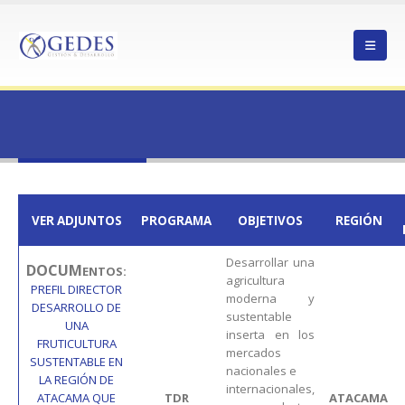
HOME
23IFI-252424
23IFI-252424
VER ADJUNTOS
PROGRAMA
OBJETIVOS
REGIÓN
Desarrollar una
DOCUM
ENTOS:
agricultura
PREFIL DIRECTOR
moderna y
DESARROLLO DE
sustentable
UNA
inserta en los
FRUTICULTURA
mercados
SUSTENTABLE EN
nacionales e
LA REGIÓN DE
internacionales,
ATACAMA QUE
TDR
ATACAMA