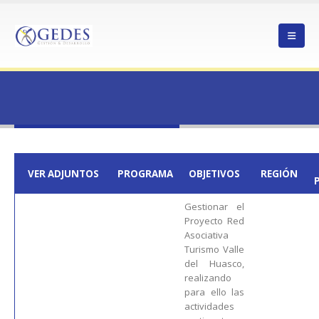
HOME
23REDASO-247052-2
23REDASO-247052-2
VER ADJUNTOS
PROGRAMA
OBJETIVOS
REGIÓN
Gestionar el
Proyecto Red
Asociativa
Turismo Valle
del Huasco,
realizando
para ello las
actividades