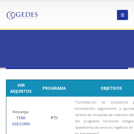
HOME
PLATAFORMA DE SERVICIOS LOGÍSTICOS DE LA REGIÓN DE ANTOFAGASTA
plataforma de servicios logísticos de la
región de Antofagasta
VER
PROGRAMA
OBJETIVOS
ADJUNTOS
“Contratación de consultoría 
formulación, seguimiento y aprob
Descarga:
cartera de iniciativas de inversión est
TTRR
PTI
del programa territorial integra
ASESORÍA
“plataforma de servicios logísticos de 
de Antofagasta”.