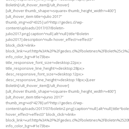
Boletín[/ult_ihover_item][/ult_ihover]
[ult_ihover thumb_shape=»square» thumb_height_width=»400″]
[ult_ihover_item title=»Julio 2017″
thumb_img=»id^4325|url^http://gedes.cl/wp-
content/uploads/2017/07/Boletin-
julio2017.png|caption^null|alt^null|title^Boletin
julio2017|description^null» hover_effect=»effect3″
block_click=»link»
block_link=»url:http%3A%2F%2Fgedes.cl%2Fboletines%2FBolet%25c3
info_color_bg=»#1e73be»
title_responsive_font_size=»desktop:22px;»
title_responsive_line_height=»desktop:28px;»
desc_responsive_font_size=»desktop:12px;»
desc_responsive_line_height=»desktop:18px;»]Leer
Boletín[/ult_ihover_item][/ult_ihover]
[ult_ihover thumb_shape=»square» thumb_height_width=»400″]
[ult_ihover_item title=»Junio 2017″
thumb_img=»id^4278|url^http://gedes.cl/wp-
content/uploads/2017/07/boletin2.png|caption^null|alt^null|title^bole
hover_effect=»effect3″ block_click=»link»
block_link=»url:http%3A%2F%2Fgedes.cl%2Fboletines%2FBoletin%2520
info_color_bg=»#1e73be»