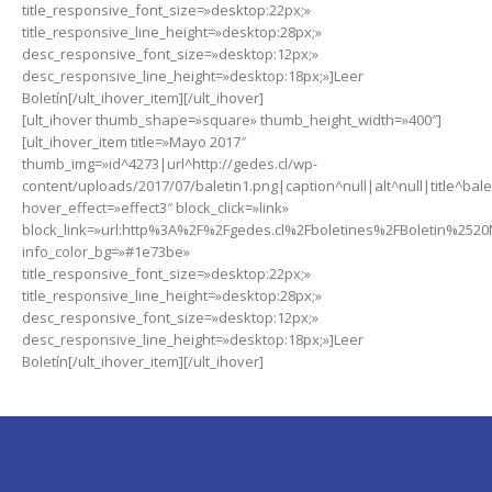
title_responsive_font_size=»desktop:22px;»
title_responsive_line_height=»desktop:28px;»
desc_responsive_font_size=»desktop:12px;»
desc_responsive_line_height=»desktop:18px;»]Leer
Boletín[/ult_ihover_item][/ult_ihover]
[ult_ihover thumb_shape=»square» thumb_height_width=»400″]
[ult_ihover_item title=»Mayo 2017″
thumb_img=»id^4273|url^http://gedes.cl/wp-
content/uploads/2017/07/baletin1.png|caption^null|alt^null|title^bale
hover_effect=»effect3″ block_click=»link»
block_link=»url:http%3A%2F%2Fgedes.cl%2Fboletines%2FBoletin%2520
info_color_bg=»#1e73be»
title_responsive_font_size=»desktop:22px;»
title_responsive_line_height=»desktop:28px;»
desc_responsive_font_size=»desktop:12px;»
desc_responsive_line_height=»desktop:18px;»]Leer
Boletín[/ult_ihover_item][/ult_ihover]