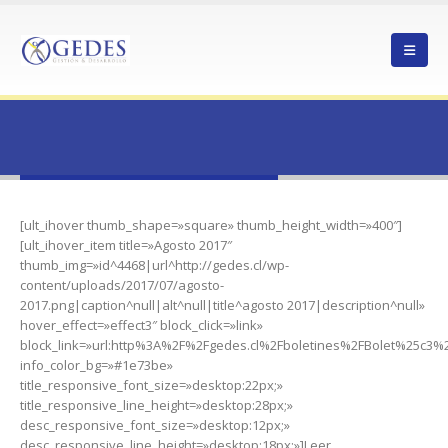
HOME
BOLETINES INSTITUCIONALES
Boletines Institucionales
[ult_ihover thumb_shape=»square» thumb_height_width=»400″]
[ult_ihover_item title=»Agosto 2017″
thumb_img=»id^4468|url^http://gedes.cl/wp-
content/uploads/2017/07/agosto-
2017.png|caption^null|alt^null|title^agosto 2017|description^null»
hover_effect=»effect3″ block_click=»link»
block_link=»url:http%3A%2F%2Fgedes.cl%2Fboletines%2FBolet%25c3
info_color_bg=»#1e73be»
title_responsive_font_size=»desktop:22px;»
title_responsive_line_height=»desktop:28px;»
desc_responsive_font_size=»desktop:12px;»
desc_responsive_line_height=»desktop:18px;»]Leer