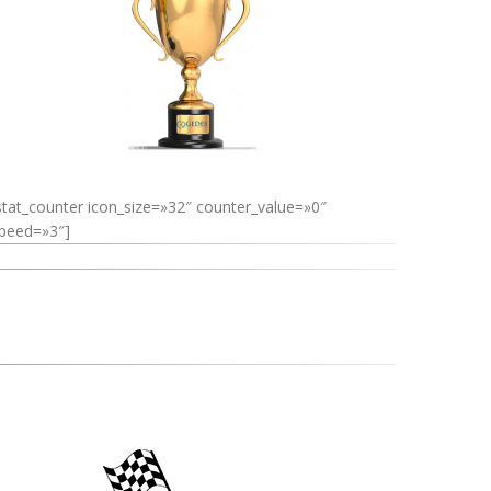
stat_counter icon_size=»32″ counter_value=»0″
peed=»3″]