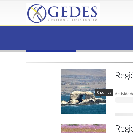
HOME
BONO ZONA
BONO ZONA
Regi
0 puntos
Actividad
Regi