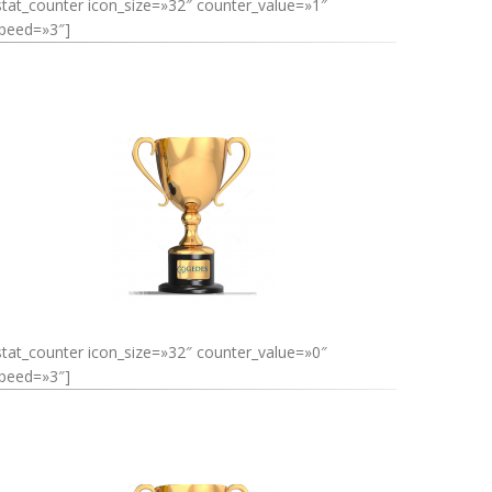
stat_counter icon_size=»32″ counter_value=»1″
peed=»3″]
stat_counter icon_size=»32″ counter_value=»0″
peed=»3″]