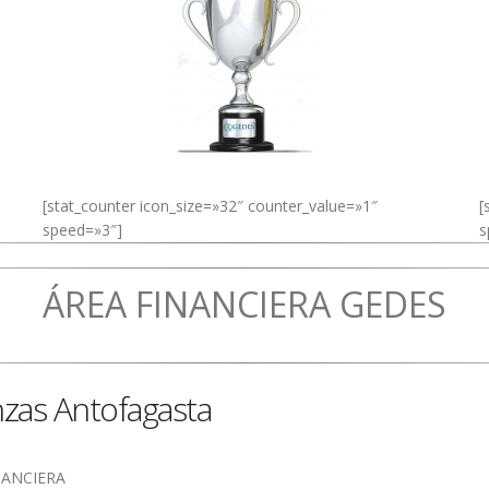
[stat_counter icon_size=»32″ counter_value=»1″
[
speed=»3″]
s
ÁREA FINANCIERA GEDES
nzas Antofagasta
NANCIERA