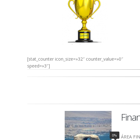
[stat_counter icon_size=»32″ counter_value=»0″
speed=»3″]
Fina
0%
ÁREA FI