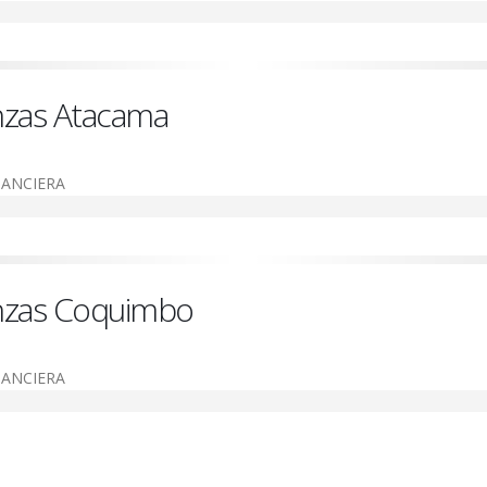
nzas Atacama
NANCIERA
nzas Coquimbo
NANCIERA