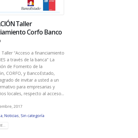
CIÓN Taller
iamiento Corfo Banco
o
n Taller “Acceso a financiamiento
ES a través de la banca” La
ión de Fomento de la
ón, CORFO, y BancoEstado,
 agrado de invitar a usted a un
formativo para empresarias y
os locales, respecto al acceso...
iembre, 2017
ma
,
Noticias
,
Sin categoría
E...