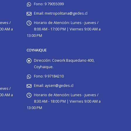
Fono:
9 79055099
Email:
metropolitana@gedes.cl
ueves /
Horario de Atención:
Lunes - jueves /
:00 AM a
8:00 AM - 17:00 PM | Viernes 9:00 AM a
13:00 PM
COYHAIQUE
Dirección:
Cowork Baquedano 400,
Coyhaique.
Fono:
9 97184210
Email:
aysen@gedes.cl
ueves /
:00 AM a
Horario de Atención:
Lunes - jueves /
8:30 AM - 18:00 PM | Viernes 9:00 AM a
13:00 PM