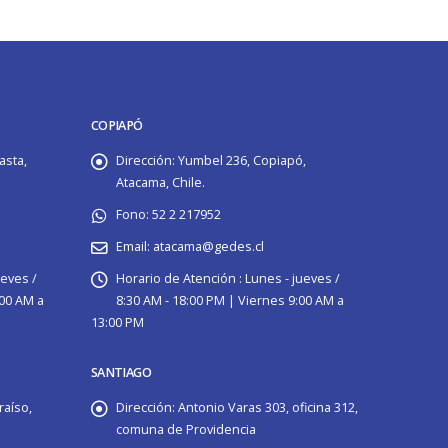
COPIAPÓ
asta,
Dirección:
Yumbel 236, Copiapó,
Atacama, Chile.
Fono:
52 2 217952
Email:
atacama@gedes.cl
ueves /
Horario de Atención :
Lunes - jueves /
:00 AM a
8:30 AM - 18:00 PM | Viernes 9:00 AM a
13:00 PM
SANTIAGO
raíso,
Dirección:
Antonio Varas 303, oficina 312,
comuna de Providencia