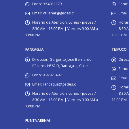
Fono:
9 54011179
Fono:
Email:
vallenar@gedes.cl
Email:
Horario de Atención:
Lunes - jueves /
Horar
8:30 AM - 18:00 PM | Viernes 9:00 AM a
8:30 A
13:00 PM
13:00 PM
RANCAGUA
TEMUCO
Dirección:
Sargento José Bernardo
Direcc
Cáceres N°62 D, Rancagua, Chile.
Fono:
Fono:
9 97973497
Email:
Email:
rancagua@gedes.cl
Horar
Horario de Atención:
Lunes - jueves /
8:30 A
8:30 AM - 18:00 PM | Viernes 9:00 AM a
13:00 PM
13:00 PM
PUNTA ARENAS