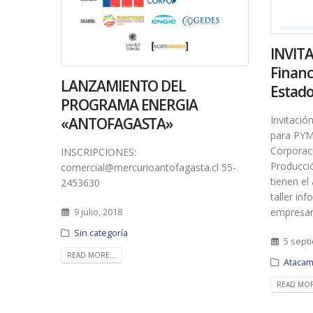
INVITA
Financ
LANZAMIENTO DEL
Estad
PROGRAMA ENERGIA
Invitació
«ANTOFAGASTA»
para PYM
Corporac
INSCRIPCIONES:
Producci
comercial@mercurioantofagasta.cl 55-
tienen el
2453630
taller in
empresari
9 julio, 2018
Sin categoría
5 sept
READ MORE...
Ataca
READ MOR