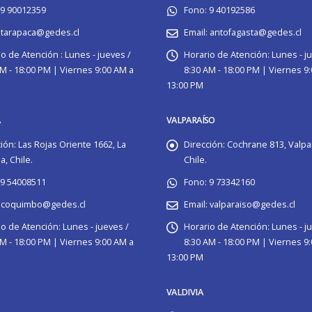
9 90012359
Fono:
9 40192586
tarapaca@gedes.cl
Email:
antofagasta@gedes.cl
o de Atención :
Lunes - jueves /
Horario de Atención:
Lunes - j
M - 18:00 PM | Viernes 9:00 AM a
8:30 AM - 18:00 PM | Viernes 9
13:00 PM
A
VALPARAÍSO
ión:
Las Rojas Oriente 1662, La
Dirección:
Cochrane 813, Valpa
, Chile.
Chile.
9 54008511
Fono:
9 73342160
coquimbo@gedes.cl
Email:
valparaiso@gedes.cl
io de Atención:
Lunes - jueves /
Horario de Atención:
Lunes - j
M - 18:00 PM | Viernes 9:00 AM a
8:30 AM - 18:00 PM | Viernes 9
13:00 PM
VALDIVIA