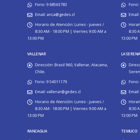
Fono:
9 68563783
Fono:
Email:
arica@gedes.cl
Email:
Horario de Atención:
Lunes - jueves /
Horari
8:30 AM - 18:00 PM | Viernes 9:00 AM a
8:30 A
13:00 PM
13:00 PM
VALLENAR
LA SEREN
Dirección:
Brasil 960, Vallenar, Atacama,
Direcc
Chile.
Serena
Fono:
9 54011179
Fono:
Email:
vallenar@gedes.cl
Email:
Horario de Atención:
Lunes - jueves /
Horar
8:30 AM - 18:00 PM | Viernes 9:00 AM a
8:30 A
13:00 PM
13:00 PM
RANCAGUA
TEMUCO