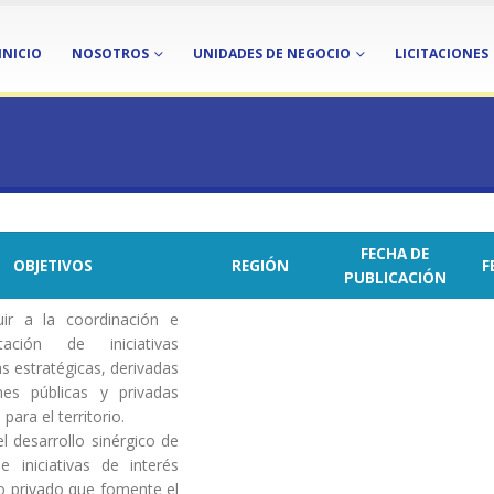
INICIO
NOSOTROS
UNIDADES DE NEGOCIO
LICITACIONES
CAMA CÓDIGO 22 PTI-220388.
NIBLE SAN PEDRO DE ATACAMA cód
FECHA DE
OBJETIVOS
REGIÓN
F
PUBLICACIÓN
uir a la coordinación e
tación de iniciativas
s estratégicas, derivadas
nes públicas y privadas
para el territorio.
l desarrollo sinérgico de
e iniciativas de interés
/o privado que fomente el