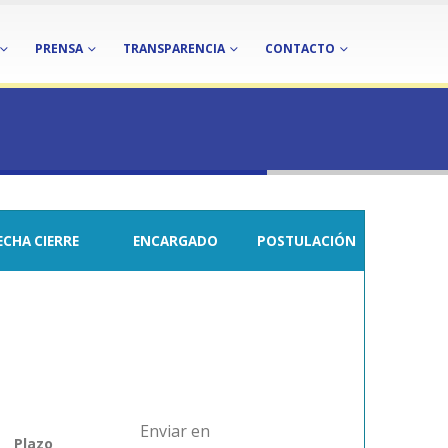
PRENSA
TRANSPARENCIA
CONTACTO
igo 22 PTI-220388.
ECHA CIERRE
ENCARGADO
POSTULACIÓN
Enviar en
Plazo