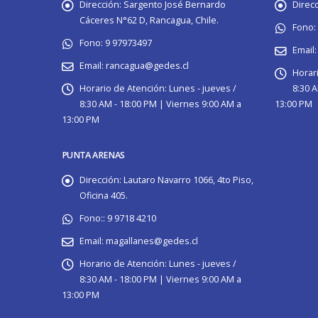
Dirección:
Sargento José Bernardo
Direcc
Cáceres N°62 D, Rancagua, Chile.
Fono:
Fono:
9 97973497
Email:
Email:
rancagua@gedes.cl
Horar
Horario de Atención:
Lunes - jueves /
8:30 A
8:30 AM - 18:00 PM | Viernes 9:00 AM a
13:00 PM
13:00 PM
PUNTA ARENAS
Dirección:
Lautaro Navarro 1066, 4to Piso,
Oficina 405.
Fono::
9 9718 4210
Email:
magallanes@gedes.cl
Horario de Atención:
Lunes - jueves /
8:30 AM - 18:00 PM | Viernes 9:00 AM a
13:00 PM