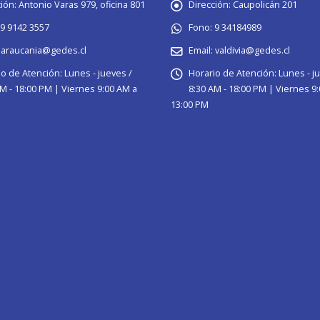
ión:
Antonio Varas 979, oficina 801
Dirección:
Caupolicán 201
9 9142 3557
Fono:
9 34184989
araucania@gedes.cl
Email:
valdivia@gedes.cl
io de Atención:
Lunes - jueves /
Horario de Atención:
Lunes - j
M - 18:00 PM | Viernes 9:00 AM a
8:30 AM - 18:00 PM | Viernes 9
13:00 PM