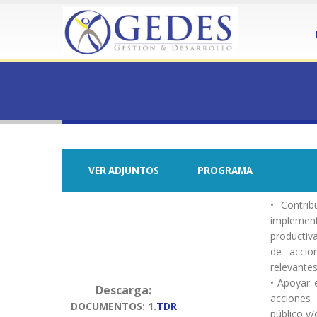
HOME
DESTINO TURÍSTICO SOSTENIBLE SAN PEDRO DE ATA
DESTINO TURÍSTICO SOSTE
VER ADJUNTOS
PROGRAMA
• Contrib
implemen
productiva
de accio
relevantes 
• Apoyar e
Descarga:
acciones 
DOCUMENTOS: 1.
TDR
público y