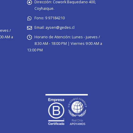
Dirección:
Cowork Baquedano 400,
Coyhaique.
Fono:
9 97184210
Email:
aysen@gedes.cl
ueves /
:00 AM a
Horario de Atención:
Lunes - jueves /
8:30 AM - 18:00 PM | Viernes 9:00 AM a
13:00 PM