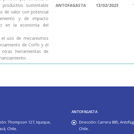
o productivo sustentable
13/02/2023
ANTOFAGASTA
s de valor con potencial
amiento y de impacto
ico en la economía del
ar el uso de mecanismos
nciamiento de Corfo y el
 otras herramientas de
inanciamiento.
ANTOFAGASTA
ión:
Thompson 127, Iquique,
Dirección:
Carrera 885, Antofag
cá, Chile.
Chile.