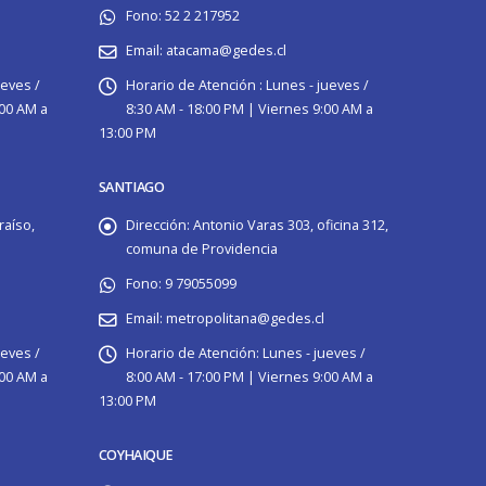
Fono:
52 2 217952
Email:
atacama@gedes.cl
ueves /
Horario de Atención :
Lunes - jueves /
:00 AM a
8:30 AM - 18:00 PM | Viernes 9:00 AM a
13:00 PM
SANTIAGO
raíso,
Dirección:
Antonio Varas 303, oficina 312,
comuna de Providencia
Fono:
9 79055099
Email:
metropolitana@gedes.cl
ueves /
Horario de Atención:
Lunes - jueves /
:00 AM a
8:00 AM - 17:00 PM | Viernes 9:00 AM a
13:00 PM
COYHAIQUE