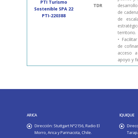
PTI Turismo
TDR
desarroll
Sostenible SPA 22
de cadena
PTI-220388
de escal
estratég
territorio.
• Facilit
de cofina
acceso a
apoyo y f
ARICA
IQUIQUE
Dirección:
Stuttgart N°2156, Radio El
Direcc
Morro, Arica y Parinacota, Chile.
Tarapa