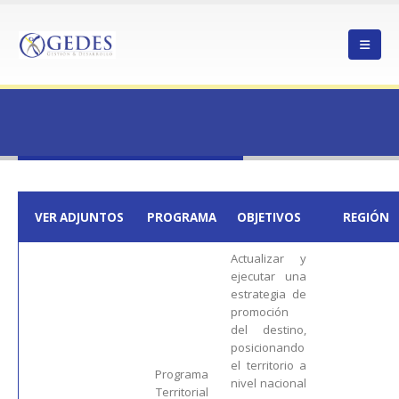
HOME
EJECUTIVO-22PTI-230288
ejecutivo-22PTI-230288
VER ADJUNTOS
PROGRAMA
OBJETIVOS
REGIÓN
Actualizar y
ejecutar una
estrategia de
promoción
del destino,
posicionando
el territorio a
Programa
nivel nacional
Territorial