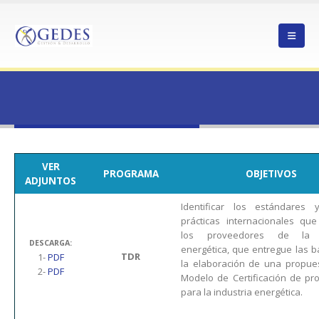
HOME
ENERGÍA LICITACIÓN 2
ENERGÍA LICITACIÓN 2
VER
PROGRAMA
OBJETIVOS
ADJUNTOS
Identificar los estándares
prácticas internacionales qu
los proveedores de la i
DESCARGA:
energética, que entregue las 
TDR
1-
PDF
la elaboración de una propue
2-
PDF
Modelo de Certificación de pr
para la industria energética.