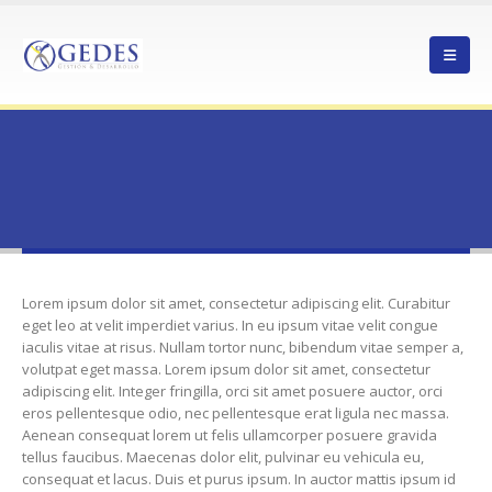
HOME
FAQS
CURABITUR EGET LEO AT VELIT IMPERDIET VAGUE IACULIS VITAES?
Curabitur eget leo at velit imperdiet
vague iaculis vitaes?
Lorem ipsum dolor sit amet, consectetur adipiscing elit. Curabitur
eget leo at velit imperdiet varius. In eu ipsum vitae velit congue
iaculis vitae at risus. Nullam tortor nunc, bibendum vitae semper a,
volutpat eget massa. Lorem ipsum dolor sit amet, consectetur
adipiscing elit. Integer fringilla, orci sit amet posuere auctor, orci
eros pellentesque odio, nec pellentesque erat ligula nec massa.
Aenean consequat lorem ut felis ullamcorper posuere gravida
tellus faucibus. Maecenas dolor elit, pulvinar eu vehicula eu,
consequat et lacus. Duis et purus ipsum. In auctor mattis ipsum id