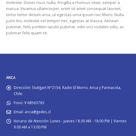
molestie. Donec risus nulla, fringilla a rhoncus vitae, semper a
massa. Vivamus ullamcorper, enim sit amet consequat laoreet,
tortor tortor dictum urna, ut egestas urna ipsum nec libero. Nulla
justo leo, molestie vel tempor nec, egestas at massa. Aenean
pulvinar, felis porttitor iaculis pulvinar, odio orci sodales odio, ac
pulvinar felis quam sit.
ARICA
Dirección:
Stuttgart N°2156, Radio El Morro, Arica y Parinacota,
Chile.
Fono:
9 68563783
Email:
arica@gedes.cl
Horario de Atención:
Lunes - jueves / 8:30 AM - 18:00 PM | Viernes
9:00 AM a 13:00 PM