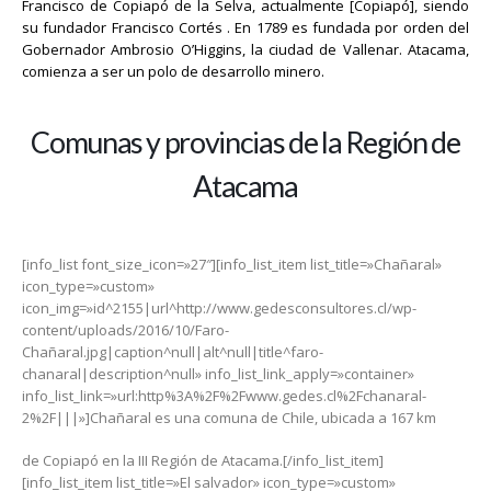
Francisco de Copiapó de la Selva, actualmente [Copiapó], siendo
su fundador Francisco Cortés . En 1789 es fundada por orden del
Gobernador Ambrosio O’Higgins, la ciudad de Vallenar. Atacama,
comienza a ser un polo de desarrollo minero.
Comunas y provincias de la Región de
Atacama
[info_list font_size_icon=»27″][info_list_item list_title=»Chañaral»
icon_type=»custom»
icon_img=»id^2155|url^http://www.gedesconsultores.cl/wp-
content/uploads/2016/10/Faro-
Chañaral.jpg|caption^null|alt^null|title^faro-
chanaral|description^null» info_list_link_apply=»container»
info_list_link=»url:http%3A%2F%2Fwww.gedes.cl%2Fchanaral-
2%2F|||»]Chañaral es una comuna de Chile, ubicada a 167 km
de Copiapó en la III Región de Atacama.[/info_list_item]
[info_list_item list_title=»El salvador» icon_type=»custom»