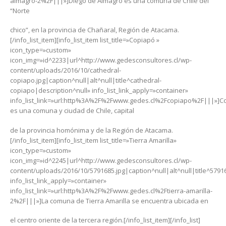
almagro-2%2F|||»]Diego de Almagro es una comuna de Chile del
“Norte
chico”, en la provincia de Chañaral, Región de Atacama.
[/info_list_item][info_list_item list_title=»Copiapó »
icon_type=»custom»
icon_img=»id^2233|url^http://www.gedesconsultores.cl/wp-
content/uploads/2016/10/cathedral-
copiapo.jpg|caption^null|alt^null|title^cathedral-
copiapo|description^null» info_list_link_apply=»container»
info_list_link=»url:http%3A%2F%2Fwww.gedes.cl%2Fcopiapo%2F|||»]C
es una comuna y ciudad de Chile, capital
de la provincia homónima y de la Región de Atacama.
[/info_list_item][info_list_item list_title=»Tierra Amarilla»
icon_type=»custom»
icon_img=»id^2245|url^http://www.gedesconsultores.cl/wp-
content/uploads/2016/10/5791685.jpg|caption^null|alt^null|title^5791
info_list_link_apply=»container»
info_list_link=»url:http%3A%2F%2Fwww.gedes.cl%2Ftierra-amarilla-
2%2F|||»]La comuna de Tierra Amarilla se encuentra ubicada en
el centro oriente de la tercera región.[/info_list_item][/info_list]