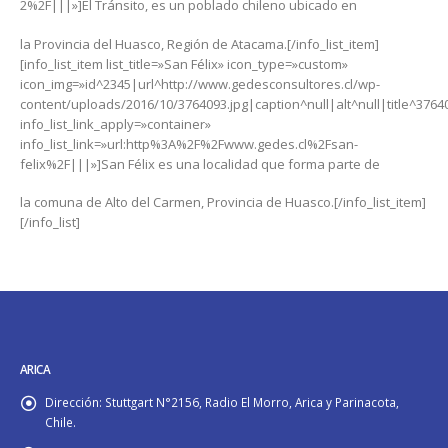
2%2F|||»]El Tránsito, es un poblado chileno ubicado en
la Provincia del Huasco, Región de Atacama.[/info_list_item]
[info_list_item list_title=»San Félix» icon_type=»custom»
icon_img=»id^2345|url^http://www.gedesconsultores.cl/wp-
content/uploads/2016/10/3764093.jpg|caption^null|alt^null|title^3764
info_list_link_apply=»container»
info_list_link=»url:http%3A%2F%2Fwww.gedes.cl%2Fsan-
felix%2F|||»]San Félix es una localidad que forma parte de
la comuna de Alto del Carmen, Provincia de Huasco.[/info_list_item]
[/info_list]
ARICA
Dirección:
Stuttgart N°2156, Radio El Morro, Arica y Parinacota,
Chile.