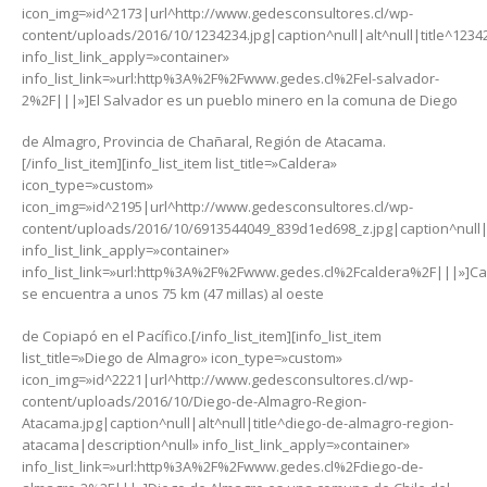
icon_img=»id^2173|url^http://www.gedesconsultores.cl/wp-
content/uploads/2016/10/1234234.jpg|caption^null|alt^null|title^1234
info_list_link_apply=»container»
info_list_link=»url:http%3A%2F%2Fwww.gedes.cl%2Fel-salvador-
2%2F|||»]El Salvador es un pueblo minero en la comuna de Diego
de Almagro, Provincia de Chañaral, Región de Atacama.
[/info_list_item][info_list_item list_title=»Caldera»
icon_type=»custom»
icon_img=»id^2195|url^http://www.gedesconsultores.cl/wp-
content/uploads/2016/10/6913544049_839d1ed698_z.jpg|caption^null|a
info_list_link_apply=»container»
info_list_link=»url:http%3A%2F%2Fwww.gedes.cl%2Fcaldera%2F|||»]Ca
se encuentra a unos 75 km (47 millas) al oeste
de Copiapó en el Pacífico.[/info_list_item][info_list_item
list_title=»Diego de Almagro» icon_type=»custom»
icon_img=»id^2221|url^http://www.gedesconsultores.cl/wp-
content/uploads/2016/10/Diego-de-Almagro-Region-
Atacama.jpg|caption^null|alt^null|title^diego-de-almagro-region-
atacama|description^null» info_list_link_apply=»container»
info_list_link=»url:http%3A%2F%2Fwww.gedes.cl%2Fdiego-de-