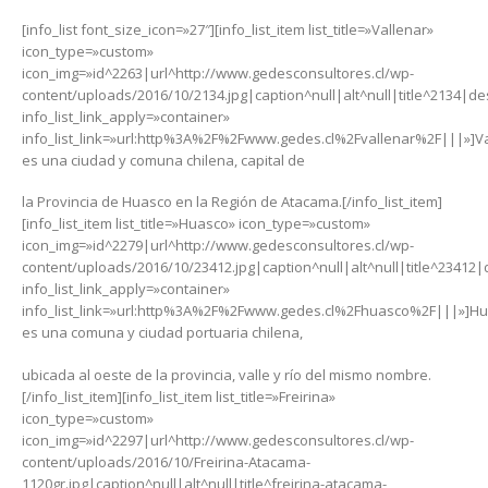
[info_list font_size_icon=»27″][info_list_item list_title=»Vallenar»
icon_type=»custom»
icon_img=»id^2263|url^http://www.gedesconsultores.cl/wp-
content/uploads/2016/10/2134.jpg|caption^null|alt^null|title^2134|des
info_list_link_apply=»container»
info_list_link=»url:http%3A%2F%2Fwww.gedes.cl%2Fvallenar%2F|||»]V
es una ciudad y comuna chilena, capital de
la Provincia de Huasco en la Región de Atacama.[/info_list_item]
[info_list_item list_title=»Huasco» icon_type=»custom»
icon_img=»id^2279|url^http://www.gedesconsultores.cl/wp-
content/uploads/2016/10/23412.jpg|caption^null|alt^null|title^23412|d
info_list_link_apply=»container»
info_list_link=»url:http%3A%2F%2Fwww.gedes.cl%2Fhuasco%2F|||»]H
es una comuna y ciudad portuaria chilena,
ubicada al oeste de la provincia, valle y río del mismo nombre.
[/info_list_item][info_list_item list_title=»Freirina»
icon_type=»custom»
icon_img=»id^2297|url^http://www.gedesconsultores.cl/wp-
content/uploads/2016/10/Freirina-Atacama-
1120gr.jpg|caption^null|alt^null|title^freirina-atacama-