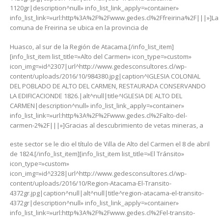
1120gr|description^null» info_list_link_apply=»container»
info_list_link=»url:http%3A%2F%2Fwww.gedes.cl%2Ffreirina%2F|||»]La
comuna de Freirina se ubica en la provincia de
Huasco, al sur de la Región de Atacama.[/info_list_item]
[info_list_item list_title=»Alto del Carmen» icon_type=»custom»
icon_img=»id^2307|url^http://www.gedesconsultores.cl/wp-
content/uploads/2016/10/984380.jpg|caption^IGLESIA COLONIAL
DEL POBLADO DE ALTO DEL CARMEN, RESTAURADA CONSERVANDO
LA EDIFICACIONDE 1826.|alt^null|title^IGLESIA DE ALTO DEL
CARMEN|description^null» info_list_link_apply=»container»
info_list_link=»url:http%3A%2F%2Fwww.gedes.cl%2Falto-del-
carmen-2%2F|||»]Gracias al descubrimiento de vetas mineras, a
este sector se le dio el título de Villa de Alto del Carmen el 8 de abril
de 1824.[/info_list_item][info_list_item list_title=»El Tránsito»
icon_type=»custom»
icon_img=»id^2328|url^http://www.gedesconsultores.cl/wp-
content/uploads/2016/10/Region-Atacama-El-Transito-
4372gr.jpg|caption^null|alt^null|title^region-atacama-el-transito-
4372gr|description^null» info_list_link_apply=»container»
info_list_link=»url:http%3A%2F%2Fwww.gedes.cl%2Fel-transito-