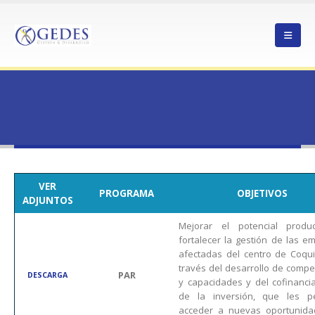
HOME
PAR CENTRO COMUNA COQUIMBO I
PAR CENTRO COMUNA
COQUIMBO I
VER
PROGRAMA
OBJETIVOS
ADJUNTOS
Mejorar el potencial produ
fortalecer la gestión de las e
afectadas del centro de Coqu
través del desarrollo de compe
PAR
DESCARGA
y capacidades y del cofinanci
de la inversión, que les p
acceder a nuevas oportunid