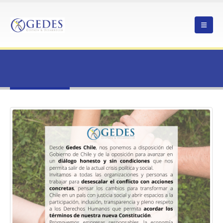
HOME
DECLARACIÓN
TAG -
DECLARACION
declaracion