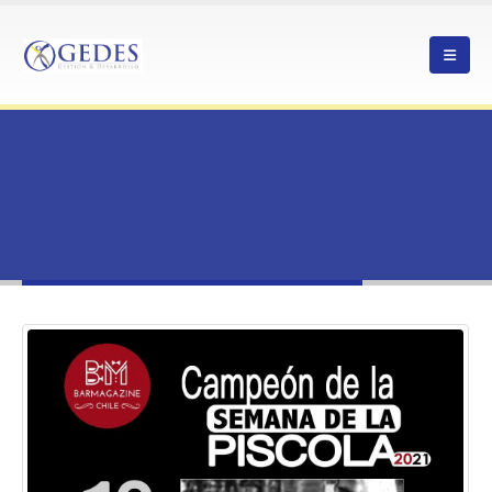
HOME
EN LA SEMANA DE LA PISCOLA SE RECONOCIÓ EL TRABAJO DE LOS
BARTENDER DE TODO CHILE
TAG -
#PTIPISCO; #CORFOCOQUIMBO
#PTIPisco; #CorfoCoquimbo