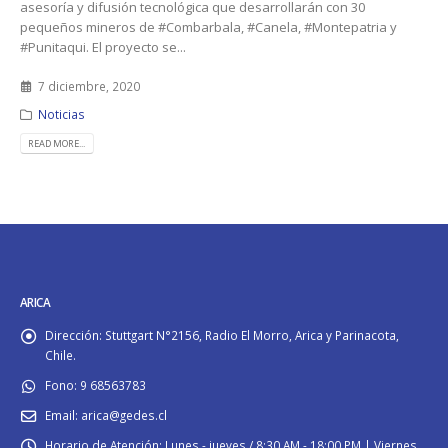
asesoría y difusión tecnológica que desarrollarán con 30
pequeños mineros de #Combarbala, #Canela, #Montepatria y
#Punitaqui. El proyecto se...
7 diciembre, 2020
Noticias
READ MORE...
ARICA
Dirección:
Stuttgart N°2156, Radio El Morro, Arica y Parinacota,
Chile.
Fono:
9 68563783
Email:
arica@gedes.cl
Horario de Atención:
Lunes - jueves / 8:30 AM - 18:00 PM | Viernes