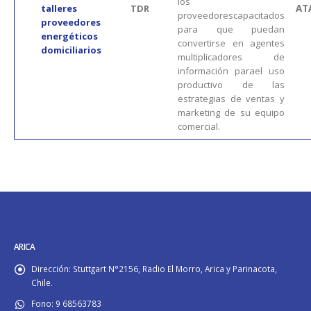
los
talleres
TDR
AT
proveedorescapacitados
proveedores
para que puedan
energéticos
convertirse en agentes
domiciliarios
multiplicadores de
información parael uso
productivo de las
estrategias de ventas y
marketing de su equipo
comercial.
ARICA
Dirección:
Stuttgart N°2156, Radio El Morro, Arica y Parinacota,
Chile.
Fono:
9 68563783