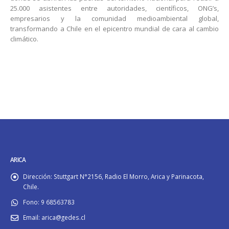
25.000 asistentes entre autoridades, científicos, ONG’s,
empresarios y la comunidad medioambiental global,
transformando a Chile en el epicentro mundial de cara al cambio
climático.
ARICA
Dirección:
Stuttgart N°2156, Radio El Morro, Arica y Parinacota,
Chile.
Fono:
9 68563783
Email:
arica@gedes.cl