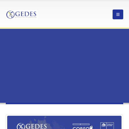
HOME
PROYECTO DE INVERSIÓN INFRAESTRUCTURA GALPÓN INDUSTRIAL &AMP;
CIERRE PERIMETRAL
CASOS EXITOSOS
PROYECTO DE INVERSIÓN INFRAESTRUCTURA GALPÓN INDUSTRIAL &AMP;
CIERRE PERIMETRAL
Proyecto de Inversión Infraestructura
Galpón Industrial &AMP; Cierre
Perimetral