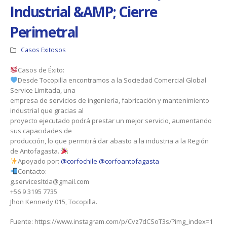
Industrial &AMP; Cierre
Perimetral
Casos Exitosos
Casos de Éxito:
Desde Tocopilla encontramos a la Sociedad Comercial Global
Service Limitada, una
empresa de servicios de ingeniería, fabricación y mantenimiento
industrial que gracias al
proyecto ejecutado podrá prestar un mejor servicio, aumentando
sus capacidades de
producción, lo que permitirá dar abasto a la industria a la Región
de Antofagasta.
Apoyado por:
@corfochile
@corfoantofagasta
Contacto:
g.servicesltda@gmail.com
+56 9 3195 7735
Jhon Kennedy 015, Tocopilla.
Fuente: https://www.instagram.com/p/Cvz7dCSoT3s/?img_index=1