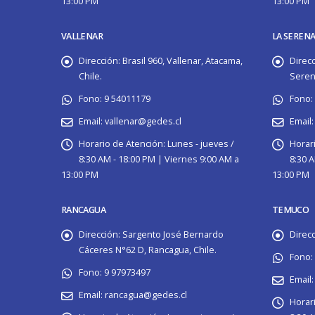
13:00 PM
13:00 PM
VALLENAR
LA SEREN
Dirección:
Brasil 960, Vallenar, Atacama,
Direcc
Chile.
Serena
Fono:
9 54011179
Fono:
Email:
vallenar@gedes.cl
Email:
Horario de Atención:
Lunes - jueves /
Horar
8:30 AM - 18:00 PM | Viernes 9:00 AM a
8:30 A
13:00 PM
13:00 PM
RANCAGUA
TEMUCO
Dirección:
Sargento José Bernardo
Direcc
Cáceres N°62 D, Rancagua, Chile.
Fono:
Fono:
9 97973497
Email:
Email:
rancagua@gedes.cl
Horar