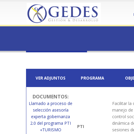
HOME
22PTI-230288-2
22PTI-230288-2
VER ADJUNTOS
PROGRAMA
OBJ
DOCUMENTOS
:
Llamado a proceso de
Facilitar la
selección asesoría
manejo de 
experta gobernanza
control soci
2.0 del programa PTI
dinámica d
PTI
«TURISMO
sesiones d