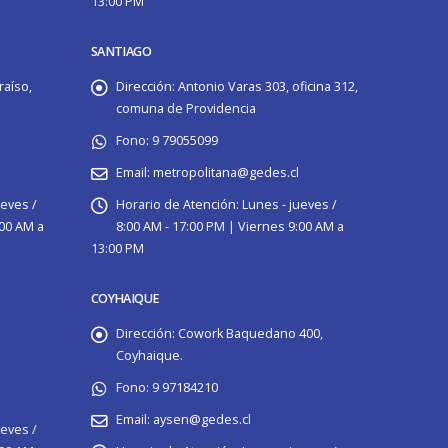
13:00 PM
SANTIAGO
raíso,
Dirección:
Antonio Varas 303, oficina 312,
comuna de Providencia
Fono:
9 79055099
Email:
metropolitana@gedes.cl
ueves /
Horario de Atención:
Lunes - jueves /
:00 AM a
8:00 AM - 17:00 PM | Viernes 9:00 AM a
13:00 PM
COYHAIQUE
Dirección:
Cowork Baquedano 400,
Coyhaique.
Fono:
9 97184210
Email:
aysen@gedes.cl
ueves /