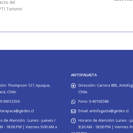
ecto del
PTI Turismo
ANTOFAGASTA
ión:
Thompson 127, Iquique,
Dirección:
Carrera 885, Antofag
cá, Chile.
Chile.
9 90012359
Fono:
9 40192586
tarapaca@gedes.cl
Email:
antofagasta@gedes.cl
o de Atención :
Lunes - jueves /
Horario de Atención:
Lunes - j
M - 18:00 PM | Viernes 9:00 AM a
8:30 AM - 18:00 PM | Viernes 9