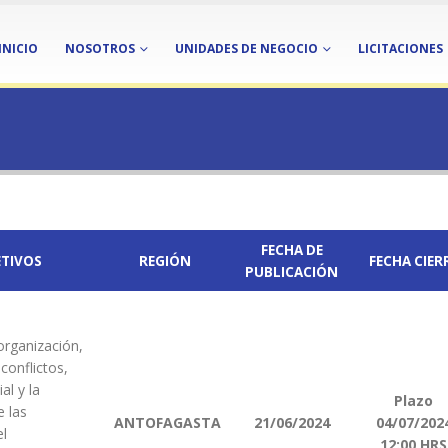
INICIO
NOSOTROS
UNIDADES DE NEGOCIO
LICITACIONES
FECHA DE
ETIVOS
REGIÓN
FECHA CIER
PUBLICACIÓN
 organización,
conflictos,
al y la
Plazo
e las
ANTOFAGASTA
21/06/2024
04/07/202
el
12:00 HRS