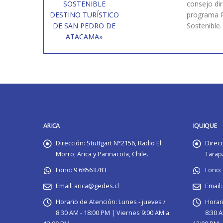
SOSTENIBLE
consejo dir
DESTINO TURÍSTICO
programa 
DE SAN PEDRO DE
Sostenible.
ATACAMA»
ARICA
IQUIQUE
Dirección:
Stuttgart N°2156, Radio El
Direcc
Morro, Arica y Parinacota, Chile.
Tarapa
Fono:
9 68563783
Fono:
Email:
arica@gedes.cl
Email:
Horario de Atención:
Lunes - jueves /
Horari
8:30 AM - 18:00 PM | Viernes 9:00 AM a
8:30 A