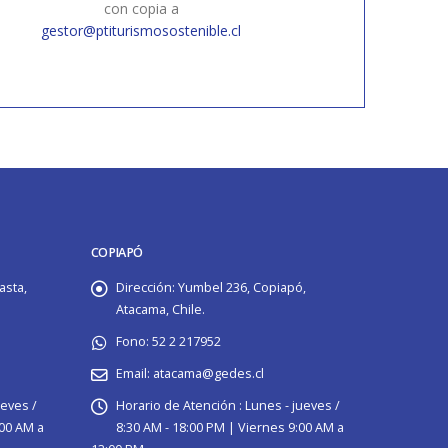
con copia a
gestor@ptiturismosostenible.cl
COPIAPÓ
asta,
Dirección:
Yumbel 236, Copiapó,
Atacama, Chile.
Fono:
52 2 217952
Email:
atacama@gedes.cl
ueves /
Horario de Atención :
Lunes - jueves /
:00 AM a
8:30 AM - 18:00 PM | Viernes 9:00 AM a