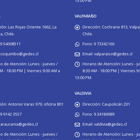
13:00 PM
A
VALPARAÍSO
ión:
Las Rojas Oriente 1662, La
Dirección:
Cochrane 813, Valpa
, Chile.
Chile.
9 54008511
Fono:
9 73342160
coquimbo@gedes.cl
Email:
valparaiso@gedes.cl
io de Atención:
Lunes - jueves /
Horario de Atención:
Lunes - j
M - 18:00 PM | Viernes 9:00 AM a
8:30 AM - 18:00 PM | Viernes 9
13:00 PM
VALDIVIA
ión:
Antonio Varas 979, oficina 801
Dirección:
Caupolicán 201
9 9142 3557
Fono:
9 34184989
araucania@gedes.cl
Email:
valdivia@gedes.cl
io de Atención:
Lunes - jueves /
Horario de Atención:
Lunes - j