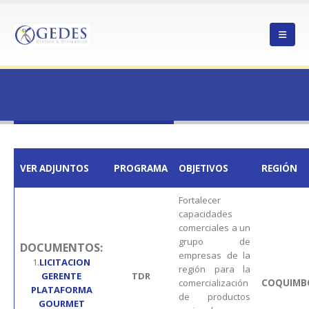
HOME
22REDASO-229157-2
22REDASO-229157-2
VER ADJUNTOS
PROGRAMA
OBJETIVOS
REGIÓN
Fortalecer
capacidades
comerciales a un
grupo de
DOCUMENTOS:
empresas de la
1.
LICITACION
región para la
GERENTE
TDR
comercialización
COQUIMB
PLATAFORMA
de productos
GOURMET