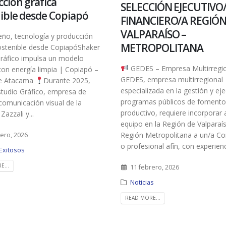
ción gráfica
SELECCIÓN EJECUTIVO
ible desde Copiapó
FINANCIERO/A REGIÓN
VALPARAÍSO –
ño, tecnología y producción
METROPOLITANA
sostenible desde CopiapóShaker
Gráfico impulsa un modelo
GEDES – Empresa Multirregi
con energía limpia | Copiapó –
GEDES, empresa multirregional
de Atacama
Durante 2025,
especializada en la gestión y ej
studio Gráfico, empresa de
programas públicos de fomento
comunicación visual de la
productivo, requiere incorporar 
azzali y...
equipo en la Región de Valparaí
Región Metropolitana a un/a Co
rero, 2026
o profesional afín, con experienci
Exitosos
E...
11 febrero, 2026
Noticias
READ MORE...