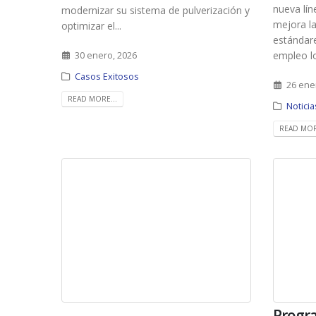
nueva lín
modernizar su sistema de pulverización y
mejora la
optimizar el...
estándare
empleo loc
30 enero, 2026
Casos Exitosos
26 ene
READ MORE...
Noticia
READ MOR
Progr