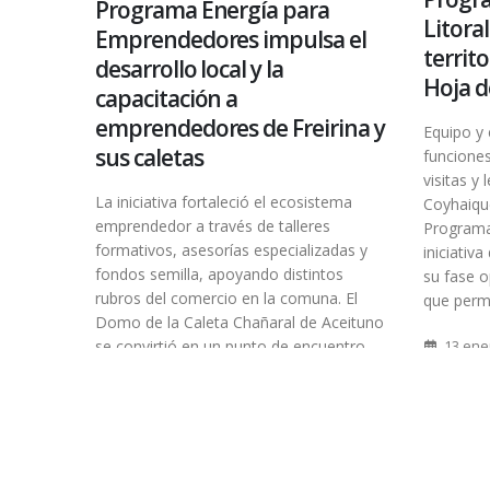
Programa Energía para
Litoral
Emprendedores impulsa el
territo
desarrollo local y la
Hoja d
capacitación a
emprendedores de Freirina y
Equipo y
sus caletas
funciones
visitas y
La iniciativa fortaleció el ecosistema
Coyhaique
emprendedor a través de talleres
Programa
formativos, asesorías especializadas y
iniciativ
fondos semilla, apoyando distintos
su fase o
rubros del comercio en la comuna. El
que permit
Domo de la Caleta Chañaral de Aceituno
se convirtió en un punto de encuentro
13 ene
para el...
Noticia
READ MOR
13 enero, 2026
Noticias
READ MORE...