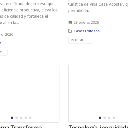
ea tecnificada de proceso que
turística de Viña Casa Acosta”, 
 eficiencia productiva, eleva los
permitió la...
s de calidad y fortalece el
al en la...
23 enero, 2026
Casos Exitosos
ro, 2026
READ MORE...
s
E...
ama Transforma
Tecnología, inocuidad 