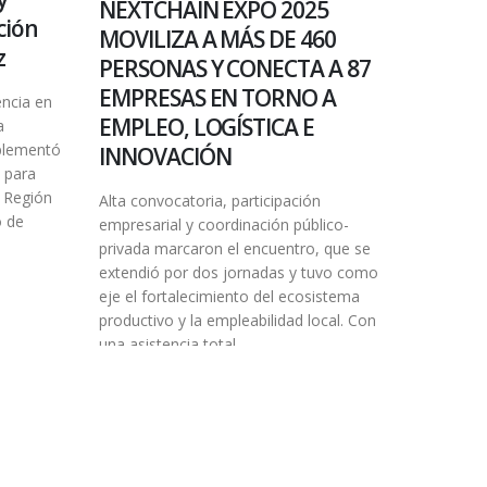
NEXTCHAIN EXPO 2025
ción
MOVILIZA A MÁS DE 460
z
PERSONAS Y CONECTA A 87
EMPRESAS EN TORNO A
encia en
EMPLEO, LOGÍSTICA E
a
mplementó
INNOVACIÓN
a para
, Región
Alta convocatoria, participación
o de
empresarial y coordinación público-
privada marcaron el encuentro, que se
extendió por dos jornadas y tuvo como
eje el fortalecimiento del ecosistema
productivo y la empleabilidad local. Con
una asistencia total...
5 enero, 2026
Noticias
READ MORE...