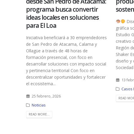
desde San Pedro de Atacama:
produc
programa busca convertir
sosten
ideas locales en soluciones
Dise
para El Loa
gráfica 
Estudio 
Iniciativa beneficiará a 30 emprendedores
creativo 
de San Pedro de Atacama, Calama y
Región 
Ollagüe a través de 48 horas de
Shaker E
formación presencial, con foco en
diseño y 
desarrollar soluciones con impacto social
Sociedad Z
y pertinencia territorial Con foco en
descentralizar oportunidades y fortalecer
13 feb
el ecosistema...
Casos 
25 febrero, 2026
READ MOR
Noticias
READ MORE...