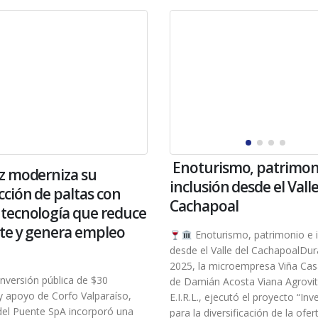
Enoturismo, patrimon
z moderniza su
inclusión desde el Valle
ción de paltas con
Cachapoal
tecnología que reduce
te y genera empleo
Enoturismo, patrimonio e i
desde el Valle del CachapoalDu
2025, la microempresa Viña Cas
nversión pública de $30
de Damián Acosta Viana Agroviti
y apoyo de Corfo Valparaíso,
E.I.R.L., ejecutó el proyecto “Inv
del Puente SpA incorporó una
para la diversificación de la ofer