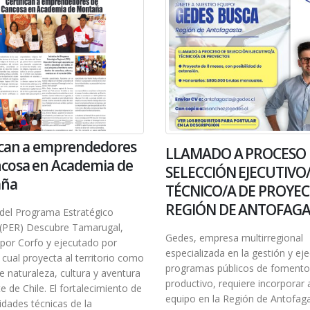
ican a emprendedores
LLAMADO A PROCESO 
cosa en Academia de
SELECCIÓN EJECUTIVO
aña
TÉCNICO/A DE PROYEC
REGIÓN DE ANTOFAG
a del Programa Estratégico
 (PER) Descubre Tamarugal,
Gedes, empresa multirregional
por Corfo y ejecutado por
especializada en la gestión y ej
 cual proyecta al territorio como
programas públicos de fomento
e naturaleza, cultura y aventura
productivo, requiere incorporar 
te de Chile. El fortalecimiento de
equipo en la Región de Antofag
idades técnicas de la