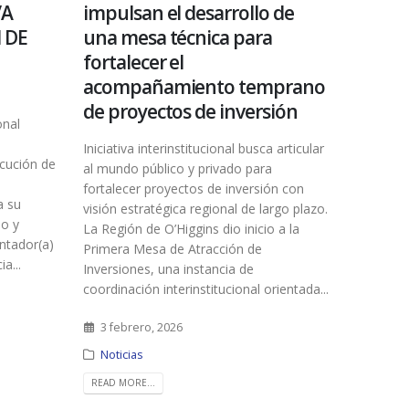
/A
impulsan el desarrollo de
 DE
una mesa técnica para
fortalecer el
acompañamiento temprano
de proyectos de inversión
onal
Iniciativa interinstitucional busca articular
ecución de
al mundo público y privado para
fortalecer proyectos de inversión con
a su
visión estratégica regional de largo plazo.
so y
La Región de O’Higgins dio inicio a la
ntador(a)
Primera Mesa de Atracción de
a...
Inversiones, una instancia de
coordinación interinstitucional orientada...
3 febrero, 2026
Noticias
READ MORE...