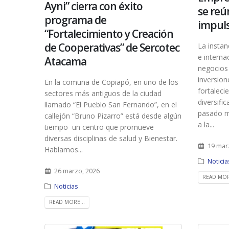
Ayni” cierra con éxito
se reú
programa de
impuls
“Fortalecimiento y Creación
de Cooperativas” de Sercotec
La instan
e interna
Atacama
negocios 
inversion
En la comuna de Copiapó, en uno de los
fortaleci
sectores más antiguos de la ciudad
diversifi
llamado “El Pueblo San Fernando”, en el
pasado ma
callejón “Bruno Pizarro” está desde algún
a la...
tiempo un centro que promueve
diversas disciplinas de salud y Bienestar.
19 mar
Hablamos...
Noticia
26 marzo, 2026
READ MOR
Noticias
READ MORE...