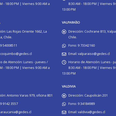
M - 18:00 PM | Viernes 9:00 AM a
8:30 AM - 18:00 PM | Viernes 9
13:00 PM
A
VALPARAÍSO
ión:
Las Rojas Oriente 1662, La
Dirección:
Cochrane 813, Valpa
, Chile.
Chile.
9 54008511
Fono:
9 73342160
coquimbo@gedes.cl
Email:
valparaiso@gedes.cl
io de Atención:
Lunes - jueves /
Horario de Atención:
Lunes - j
M - 18:00 PM | Viernes 9:00 AM a
8:30 AM - 18:00 PM | Viernes 9
13:00 PM
VALDIVIA
ión:
Antonio Varas 979, oficina 801
Dirección:
Caupolicán 201
9 9142 3557
Fono:
9 34184989
araucania@gedes.cl
Email:
valdivia@gedes.cl