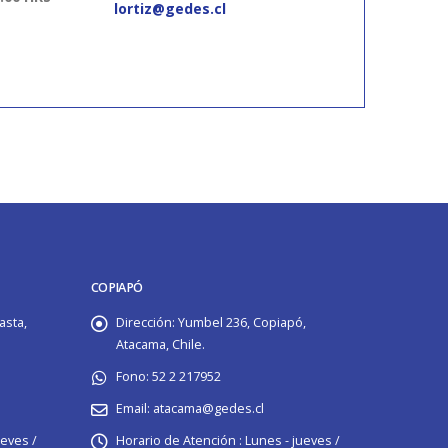
lortiz@gedes.cl
COPIAPÓ
asta,
Dirección:
Yumbel 236, Copiapó,
Atacama, Chile.
Fono:
52 2 217952
Email:
atacama@gedes.cl
ueves /
Horario de Atención :
Lunes - jueves /