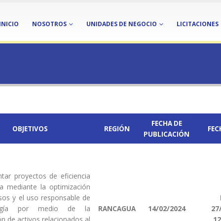
INICIO
NOSOTROS
UNIDADES DE NEGOCIO
LICITACIONES
FECHA DE
OBJETIVOS
REGIÓN
FEC
PUBLICACIÓN
tar proyectos de eficiencia
ca mediante la optimización
sos y el uso responsable de
rgía por medio de la
14/02/2024
27
RANCAGUA
ón de activos relacionados al
12