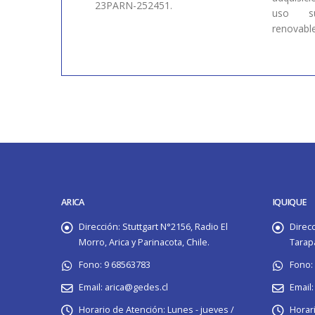
23PARN-252451.
uso su
renovable
ARICA
IQUIQUE
Dirección:
Stuttgart N°2156, Radio El
Direcc
Morro, Arica y Parinacota, Chile.
Tarapa
Fono:
9 68563783
Fono:
Email:
arica@gedes.cl
Email:
Horario de Atención:
Lunes - jueves /
Horari