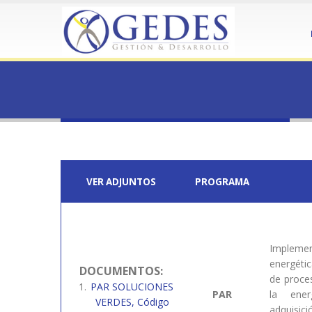
HOME
VISUAL COMPOSER #11310
Visual Composer #11310
VER ADJUNTOS
PROGRAMA
Implemen
energéti
DOCUMENTOS:
de proce
PAR SOLUCIONES
PAR
la ene
VERDES, Código
adquisici