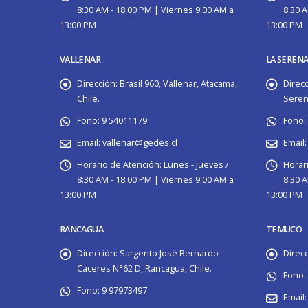
8:30 AM - 18:00 PM | Viernes 9:00 AM a
8:30 A
13:00 PM
13:00 PM
VALLENAR
LA SEREN
Dirección:
Brasil 960, Vallenar, Atacama,
Direcc
Chile.
Serena
Fono:
9 54011179
Fono:
Email:
vallenar@gedes.cl
Email:
Horario de Atención:
Lunes - jueves /
Horar
8:30 AM - 18:00 PM | Viernes 9:00 AM a
8:30 A
13:00 PM
13:00 PM
RANCAGUA
TEMUCO
Dirección:
Sargento José Bernardo
Direcc
Cáceres N°62 D, Rancagua, Chile.
Fono:
Fono:
9 97973497
Email: