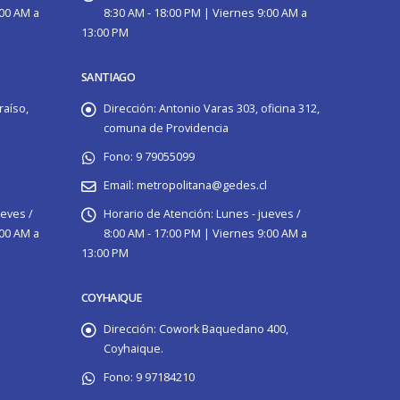
:00 AM a
8:30 AM - 18:00 PM | Viernes 9:00 AM a
13:00 PM
SANTIAGO
raíso,
Dirección:
Antonio Varas 303, oficina 312,
comuna de Providencia
Fono:
9 79055099
Email:
metropolitana@gedes.cl
ueves /
Horario de Atención:
Lunes - jueves /
:00 AM a
8:00 AM - 17:00 PM | Viernes 9:00 AM a
13:00 PM
COYHAIQUE
Dirección:
Cowork Baquedano 400,
Coyhaique.
Fono:
9 97184210