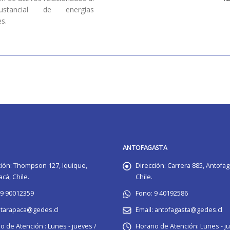
stancial de energías
s.
ANTOFAGASTA
ión:
Thompson 127, Iquique,
Dirección:
Carrera 885, Antofag
cá, Chile.
Chile.
9 90012359
Fono:
9 40192586
tarapaca@gedes.cl
Email:
antofagasta@gedes.cl
o de Atención :
Lunes - jueves /
Horario de Atención:
Lunes - j