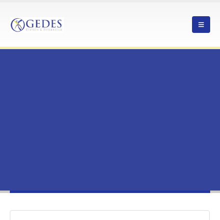
HOME
GEDES BUSCA EJECUCTIVO PARA EL CARGO DE GESTOR DE BARRIOS
COMERCIALES (PLAZO DE RECEPCIÓN HASTA EL VIERNES 4 DE OCTUBRE)
NOTICIAS
,
ANTOFAGASTA
GEDES BUSCA EJECUCTIVO PARA EL CARGO DE GESTOR DE BARRIOS
COMERCIALES (PLAZO DE RECEPCIÓN HASTA EL VIERNES 4 DE OCTUBRE)
GEDES busca Ejecuctivo para el cargo
de Gestor de Barrios Comerciales
(Plazo de recepción hasta el viernes 4
de octubre)