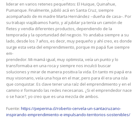
liderar en varios retenes pequeñitos: El Huique, Quinahue,
Pumanque. Finalmente, jubiló acá en Santa Cruz, siempre
acompañado de mi madre Marta Hernández –dueña de casa–. Por
su trabajo viajábamos harto, y al jubilar ya tenía un camión de
fletes y vendía diferentes productos, dependiendo de la
temporada y la oportunidad del negocio. Yo andaba siempre a su
lado, desde los 7 años, es decir, muy pequeño y ahí creo, es donde
surge esta veta del emprendimiento, porque mi papá fue siempre
em-
prendedor. Mi mamá igual, muy optimista, veía un punto y lo
transformaba en una roca y siempre nos inculcó buscar
soluciones y mirar de manera positiva la vida. En tanto mi papá era
muy visionario, veía una hoja en el mar, pero para él era una isla
que conquistar. Es clave tener una raíz del emprendimiento y en el
camino ir formando las redes necesarias. ¿Si el emprendedor nace
o se hace?, yo creo que es una mezcla de ambos.
Fuente:
https://peperina.cl/roberto-cervela-un-santacruzano-
inspirando-emprendimiento-e-impulsando-territorios-sostenibles/