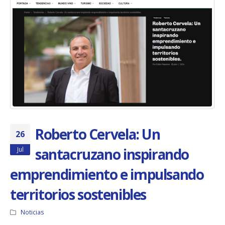
Roberto Cervela: Un
26
santacruzano inspirando
Jul
emprendimiento e impulsando
territorios sostenibles
Noticias