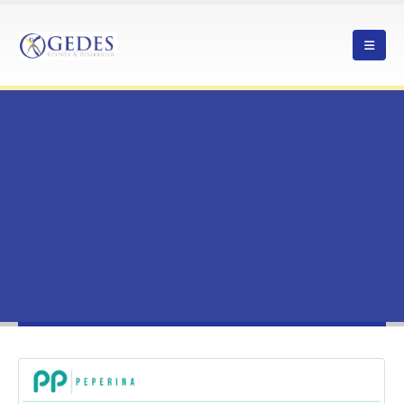
HOME
ROBERTO CERVELA: UN SANTACRUZANO INSPIRANDO EMPRENDIMIENTO E
IMPULSANDO TERRITORIOS SOSTENIBLES
NOTICIAS
ROBERTO CERVELA: UN SANTACRUZANO INSPIRANDO EMPRENDIMIENTO E
IMPULSANDO TERRITORIOS SOSTENIBLES
Roberto Cervela: Un santacruzano
inspirando emprendimiento e
impulsando territorios sostenibles