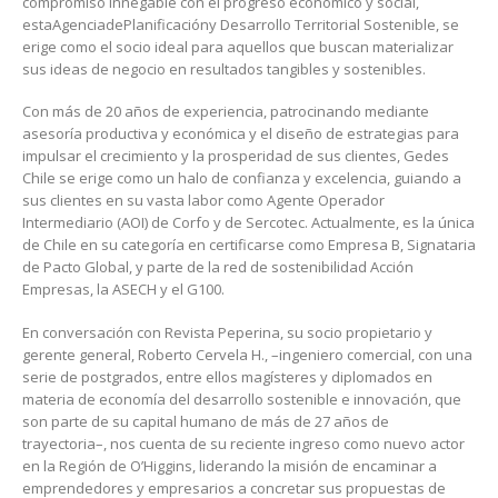
compromiso innegable con el progreso económico y social,
estaAgenciadePlanificacióny Desarrollo Territorial Sostenible, se
erige como el socio ideal para aquellos que buscan materializar
sus ideas de negocio en resultados tangibles y sostenibles.
Con más de 20 años de experiencia, patrocinando mediante
asesoría productiva y económica y el diseño de estrategias para
impulsar el crecimiento y la prosperidad de sus clientes, Gedes
Chile se erige como un halo de confianza y excelencia, guiando a
sus clientes en su vasta labor como Agente Operador
Intermediario (AOI) de Corfo y de Sercotec. Actualmente, es la única
de Chile en su categoría en certificarse como Empresa B, Signataria
de Pacto Global, y parte de la red de sostenibilidad Acción
Empresas, la ASECH y el G100.
En conversación con Revista Peperina, su socio propietario y
gerente general, Roberto Cervela H., –ingeniero comercial, con una
serie de postgrados, entre ellos magísteres y diplomados en
materia de economía del desarrollo sostenible e innovación, que
son parte de su capital humano de más de 27 años de
trayectoria–, nos cuenta de su reciente ingreso como nuevo actor
en la Región de O’Higgins, liderando la misión de encaminar a
emprendedores y empresarios a concretar sus propuestas de