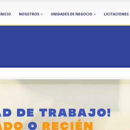
INICIO
NOSOTROS
UNIDADES DE NEGOCIO
LICITACIONES
N TITULADO DE CARRERA AFÍN A ÁREA DE ECONÓMICA Y ADMINISTRACIÓN, RE
ABAJO PARA EGRESADO O RECIÉN TITULADO DE CARRERA AFÍN A ÁREA DE ECO
 PARA EGRESADO O RECIÉN TITUL
INISTRACIÓN, REGIÓN DE VALPA