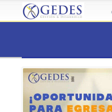
HOME
OPORTUNIDAD DE TRABAJO PARA EGRESADO O RECIÉ
NOTICIAS
,
REDES GEDES
,
VALPARAÍSO
OPORTUNIDAD DE TR
OPORTUNIDAD DE TRABAJO
ÁREA DE ECONÓMICA Y ADM