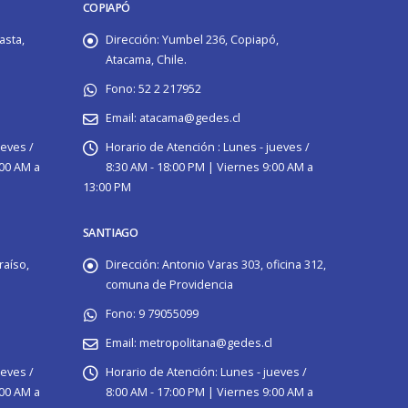
COPIAPÓ
asta,
Dirección:
Yumbel 236, Copiapó,
Atacama, Chile.
Fono:
52 2 217952
Email:
atacama@gedes.cl
ueves /
Horario de Atención :
Lunes - jueves /
:00 AM a
8:30 AM - 18:00 PM | Viernes 9:00 AM a
13:00 PM
SANTIAGO
raíso,
Dirección:
Antonio Varas 303, oficina 312,
comuna de Providencia
Fono:
9 79055099
Email:
metropolitana@gedes.cl
ueves /
Horario de Atención:
Lunes - jueves /
:00 AM a
8:00 AM - 17:00 PM | Viernes 9:00 AM a