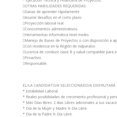
* Ejecución Técnica y Financiera de Proyectos.
OTRAS HABILIDADES REQUERIDAS:
Ganas de aprender rápidamente
Asumir desafíos en el corto plazo
Proyección laboral real
Conocimientos administrativos.
Herramientas informática nivel medio.
Manejo de Bases de Proyectos o con disposición a a
Con residencia en la Región de Valparaíso
Licencia de conducir clase B y salud compatible para 
Proactivo.
Responsable.
EL/LA CANDIDATO/A SELECCIONADO/A DISFRUTARÁ 
* Estabilidad Laboral.
* Reales posibilidades de crecimiento profesional y pers
* Más Días libres: 2 días Libres adicionales a sus vaca
* Día de la Mujer y Madre ½ Día Libre.
* Día de la Padre ½ Día Libre.