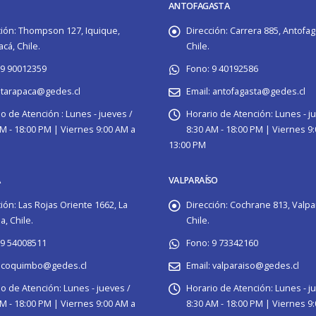
ANTOFAGASTA
ión:
Thompson 127, Iquique,
Dirección:
Carrera 885, Antofag
cá, Chile.
Chile.
9 90012359
Fono:
9 40192586
tarapaca@gedes.cl
Email:
antofagasta@gedes.cl
o de Atención :
Lunes - jueves /
Horario de Atención:
Lunes - j
M - 18:00 PM | Viernes 9:00 AM a
8:30 AM - 18:00 PM | Viernes 9
13:00 PM
A
VALPARAÍSO
ión:
Las Rojas Oriente 1662, La
Dirección:
Cochrane 813, Valpa
, Chile.
Chile.
9 54008511
Fono:
9 73342160
coquimbo@gedes.cl
Email:
valparaiso@gedes.cl
io de Atención:
Lunes - jueves /
Horario de Atención:
Lunes - j
M - 18:00 PM | Viernes 9:00 AM a
8:30 AM - 18:00 PM | Viernes 9