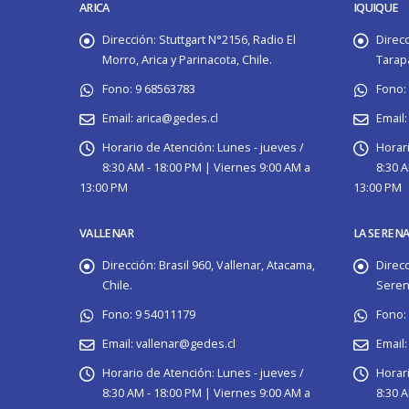
ARICA
IQUIQUE
Dirección:
Stuttgart N°2156, Radio El
Direcc
Morro, Arica y Parinacota, Chile.
Tarapa
Fono:
9 68563783
Fono:
Email:
arica@gedes.cl
Email:
Horario de Atención:
Lunes - jueves /
Horari
8:30 AM - 18:00 PM | Viernes 9:00 AM a
8:30 A
13:00 PM
13:00 PM
VALLENAR
LA SEREN
Dirección:
Brasil 960, Vallenar, Atacama,
Direcc
Chile.
Serena
Fono:
9 54011179
Fono:
Email:
vallenar@gedes.cl
Email:
Horario de Atención:
Lunes - jueves /
Horar
8:30 AM - 18:00 PM | Viernes 9:00 AM a
8:30 A