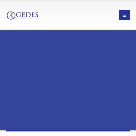
HOME
IMPULSAN INNOVACIÓN SOCIAL DESDE SAN PEDRO DE ATACAMA:
PROGRAMA BUSCA CONVERTIR IDEAS LOCALES EN SOLUCIONES PARA EL
LOA
NOTICIAS
IMPULSAN INNOVACIÓN SOCIAL DESDE SAN PEDRO DE ATACAMA:
PROGRAMA BUSCA CONVERTIR IDEAS LOCALES EN SOLUCIONES PARA EL
LOA
Impulsan innovación social desde San
Pedro de Atacama: programa busca
convertir ideas locales en soluciones
para El Loa