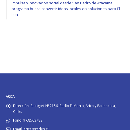
Impulsan innovación social desde San Pedro de Atacama:
programa busca convertir ideas locales en soluciones para El
Loa
ARICA
Dirección:
Stuttgart N°2156, Radio El Morro, Arica y Parinacota,
Chile.
Fono:
9 68563783
Email:
arica@gedes.cl