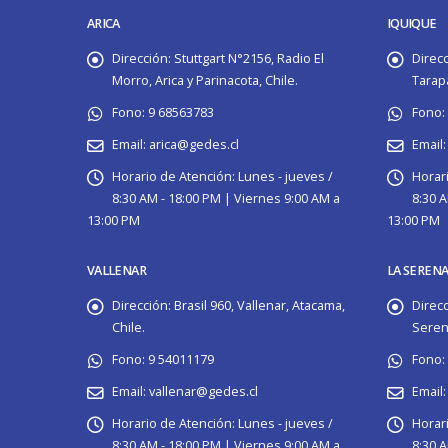
ARICA
IQUIQUE
Dirección:
Stuttgart N°2156, Radio El
Direcc
Morro, Arica y Parinacota, Chile.
Tarapa
Fono:
9 68563783
Fono:
Email:
arica@gedes.cl
Email:
Horario de Atención:
Lunes - jueves /
Horari
8:30 AM - 18:00 PM | Viernes 9:00 AM a
8:30 A
13:00 PM
13:00 PM
VALLENAR
LA SEREN
Dirección:
Brasil 960, Vallenar, Atacama,
Direcc
Chile.
Serena
Fono:
9 54011179
Fono:
Email:
vallenar@gedes.cl
Email:
Horario de Atención:
Lunes - jueves /
Horar
8:30 AM - 18:00 PM | Viernes 9:00 AM a
8:30 A