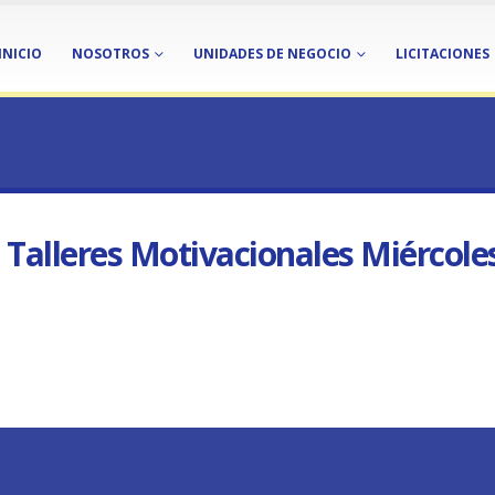
INICIO
NOSOTROS
UNIDADES DE NEGOCIO
LICITACIONES
S MIÉRCOLES 16 DE NOVIEMBRE
NOTICIAS
EMPRENDE UN PROYECTO: T
leres Motivacionales Miércoles 1
Talleres Motivacionales Miércol