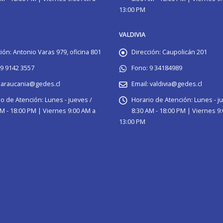
13:00 PM
VALDIVIA
ión:
Antonio Varas 979, oficina 801
Dirección:
Caupolicán 201
9 9142 3557
Fono:
9 34184989
araucania@gedes.cl
Email:
valdivia@gedes.cl
io de Atención:
Lunes - jueves /
Horario de Atención:
Lunes - j
M - 18:00 PM | Viernes 9:00 AM a
8:30 AM - 18:00 PM | Viernes 9
13:00 PM