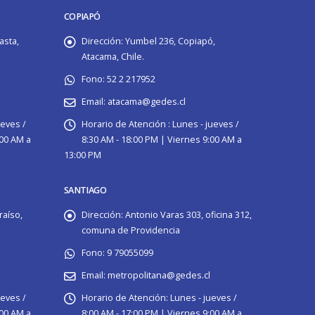
COPIAPÓ
asta,
Dirección:
Yumbel 236, Copiapó,
Atacama, Chile.
Fono:
52 2 217952
Email:
atacama@gedes.cl
ueves /
Horario de Atención :
Lunes - jueves /
:00 AM a
8:30 AM - 18:00 PM | Viernes 9:00 AM a
13:00 PM
SANTIAGO
raíso,
Dirección:
Antonio Varas 303, oficina 312,
comuna de Providencia
Fono:
9 79055099
Email:
metropolitana@gedes.cl
ueves /
Horario de Atención:
Lunes - jueves /
:00 AM a
8:00 AM - 17:00 PM | Viernes 9:00 AM a