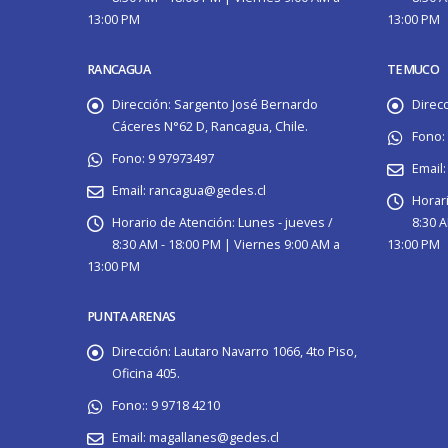
13:00 PM
13:00 PM
RANCAGUA
TEMUCO
Dirección:
Sargento José Bernardo
Direcc
Cáceres N°62 D, Rancagua, Chile.
Fono:
Fono:
9 97973497
Email:
Email:
rancagua@gedes.cl
Horar
Horario de Atención:
Lunes - jueves /
8:30 A
8:30 AM - 18:00 PM | Viernes 9:00 AM a
13:00 PM
13:00 PM
PUNTA ARENAS
Dirección:
Lautaro Navarro 1066, 4to Piso,
Oficina 405.
Fono::
9 9718 4210
Email:
magallanes@gedes.cl