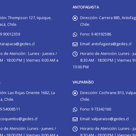
ANTOFAGASTA
ión:
Thompson 127, Iquique,
Dirección:
Carrera 885, Antofag
cá, Chile.
Chile.
9 90012359
Fono:
9 40192586
tarapaca@gedes.cl
Email:
antofagasta@gedes.cl
o de Atención :
Lunes - jueves /
Horario de Atención:
Lunes - j
M - 18:00 PM | Viernes 9:00 AM a
8:30 AM - 18:00 PM | Viernes 9
13:00 PM
A
VALPARAÍSO
ión:
Las Rojas Oriente 1662, La
Dirección:
Cochrane 813, Valpa
, Chile.
Chile.
9 54008511
Fono:
9 73342160
coquimbo@gedes.cl
Email:
valparaiso@gedes.cl
io de Atención:
Lunes - jueves /
Horario de Atención:
Lunes - j
M - 18:00 PM | Viernes 9:00 AM a
8:30 AM - 18:00 PM | Viernes 9