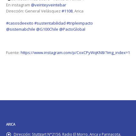
En instagram
@veinteyveintebar
Dirección: General Velásquez
#1108
, Arica
#casosdeexito
#sustentabilidad
#tripleimpacto
@sistemabchile
@G100Chile
@PactoGlobal
Fuente:
https://www.instagram.com/p/CoxCPyWqKN8/?img_index=1
ARICA
Dirección:
Stuttgart N°2156, Radio El Morro, Arica y Parinacota,