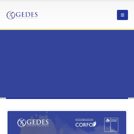
HOME
INNOVAR POST PANDEMIA, CON SERVICIOS DE APOYO A LA ECONOMÍA
LOCAL
CASOS EXITOSOS
INNOVAR POST PANDEMIA, CON SERVICIOS DE APOYO A LA ECONOMÍA
LOCAL
Innovar post pandemia, con servicios
de apoyo a la economía local