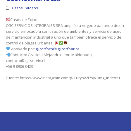
Casos Exitosos
Casos de Éxito:
CGC SERVICIOS INTEGRALES SPA amplió su negocio pasando de un
servicio enfocado a sanitización de ambientes y servicio de aseo
de mantención industrial a uno que también ofrece el servicio de
control de plagas urbanas.
Apoyado por:
@corfochile
@corfoarica
Contacto: Graciela Alejandra Leon Maldonado,
contacto@cgcservin.cl
+56 9 8906 3423
Fuente: https://www.instagram.com/p/Curysv2I7sy/?img_index=1