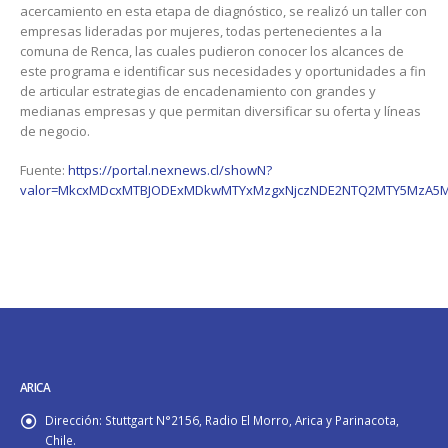
acercamiento en esta etapa de diagnóstico, se realizó un taller con
empresas lideradas por mujeres, todas pertenecientes a la
comuna de Renca, las cuales pudieron conocer los alcances de
este programa e identificar sus necesidades y oportunidades a fin
de articular estrategias de encadenamiento con grandes y
medianas empresas y que permitan diversificar su oferta y líneas
de negocio.
Fuente:
https://portal.nexnews.cl/showN?
valor=MkcxMDcxMTBJODExMDkwMTYxMzgxNjczNDE2NTQ2MTY5MzA5
ARICA
Dirección:
Stuttgart N°2156, Radio El Morro, Arica y Parinacota,
Chile.